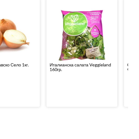
вско Село 1кг.
Италианска салата Veggieland
Суше
160гр.
Фреш 