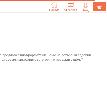
Начало
VIP Карта
Вход
се предлага в платформата ни. Защо не потърсиш подобни
та горе или свързаните категории и продукти отдолу?