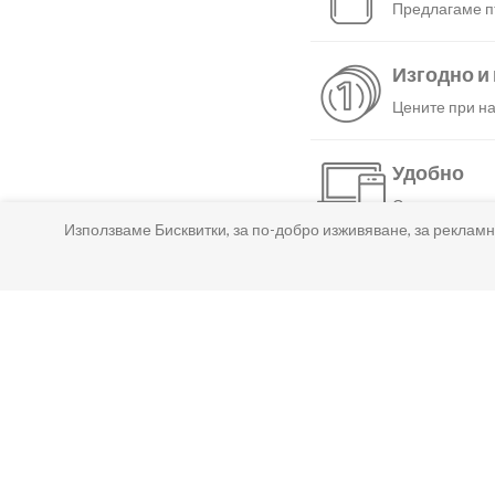
Предлагаме пъ
Изгодно и
Цените при на
Удобно
С няколко нат
Използваме Бисквитки, за по-добро изживяване, за рекламн
Бързо
Можеш да избе
Гарантир
Ако нещо не т
Лесно пл