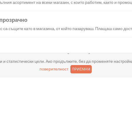
лния асортимент на всеки магазин, с които работим, както и промоц
 прозрачно
с са същите като в магазина, от който пазаруваш. Плащаш само дост
искания създаваш поръчка, през сайта или мобилните ни приложени
и и статистически цели. Ако продължите, без да променяте настройк
поверителност
ПРИЕМАМ
реш доставка или взимане от място веднага или в избрано от теб в
ано
и хареса в поръчката, ще ти възстановим не 150% от цената в профи
ащане