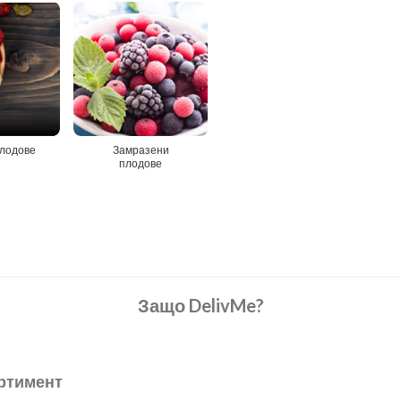
лодове
Замразени
плодове
Защо DelivMe?
ртимент