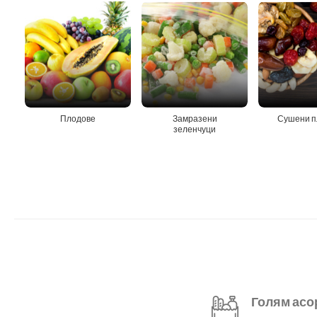
Плодове
Замразени
Сушени п
зеленчуци
Голям асо