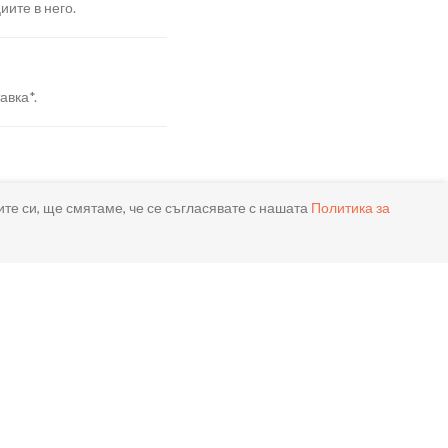
иите в него.
авка*.
я.
ите си, ще смятаме, че се съгласявате с нашата
Политика за
реме.
ла.