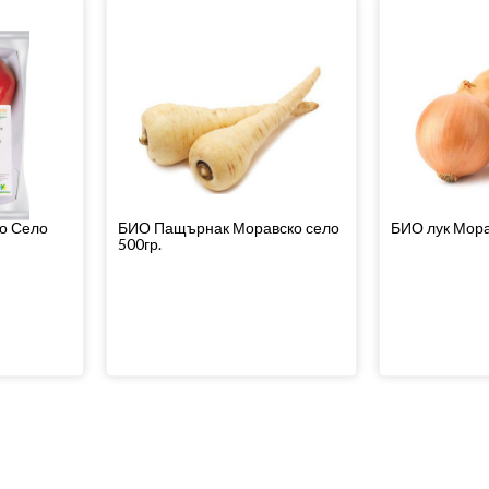
о Село
БИО Пащърнак Моравско село
БИО лук Мора
500гр.