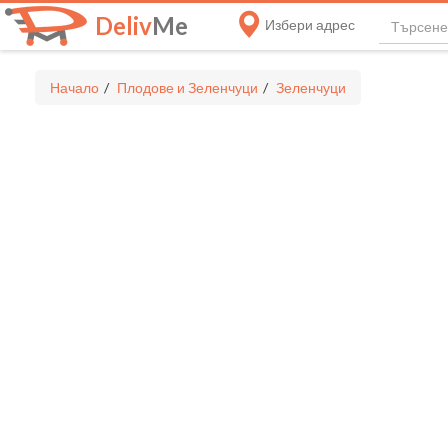
Deliv
Me
Избери адрес
Начало
Плодове и Зеленчуци
Зеленчуци