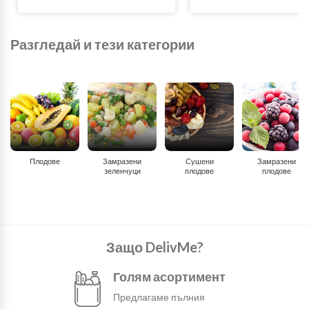
Разгледай и тези категории
Плодове
Замразени
Сушени
Замразени
зеленчуци
плодове
плодове
Защо DelivMe?
Голям асортимент
Предлагаме пълния