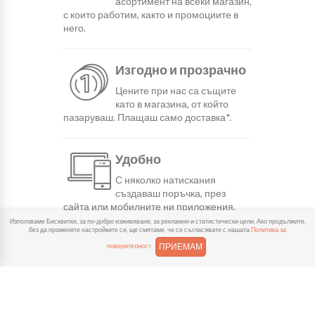
асортимент на всеки магазин,
с които работим, както и промоциите в
него.
Изгодно и прозрачно
Цените при нас са същите
като в магазина, от който
пазаруваш. Плащаш само доставка*.
Удобно
С няколко натискания
създаваш поръчка, през
сайта или мобилните ни приложения.
Използваме Бисквитки, за по-добро изживяване, за рекламни и статистически цели. Ако продължите,
без да променяте настройките си, ще смятаме, че се съгласявате с нашата
Политика за
Бързо
ПРИЕМАМ
поверителност
Можеш да избереш доставка
или взимане от място
веднага или в избрано от теб време.