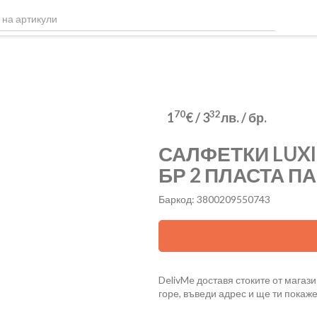
70
32
1
€
/
3
лв.
/ бр.
САЛФЕТКИ LUXI
БР 2 ПЛАСТА П
Баркод: 3800209550743
DelivMe доставя стоките от магази
горе, въведи адрес и ще ти покаж