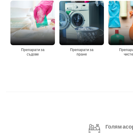
Препарати за
Препарати за
Препара
съдове
пране
чист
Голям асо