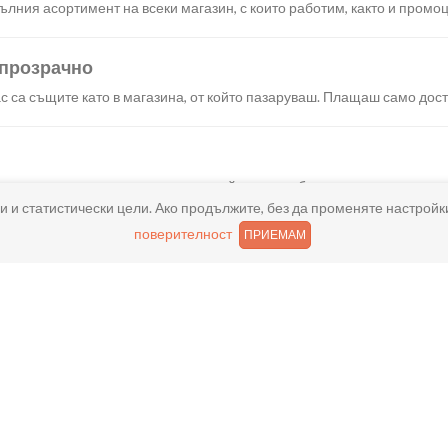
лния асортимент на всеки магазин, с които работим, както и промоц
 прозрачно
с са същите като в магазина, от който пазаруваш. Плащаш само дост
искания създаваш поръчка, през сайта или мобилните ни приложени
и и статистически цели. Ако продължите, без да променяте настройк
поверителност
ПРИЕМАМ
реш доставка или взимане от място веднага или в избрано от теб в
ано
и хареса в поръчката, ще ти възстановим не 150% от цената в профи
ащане