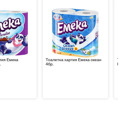
тия Емека
Тоалетна хартия Емека океан
Тоале
.
4бр.
8бр.