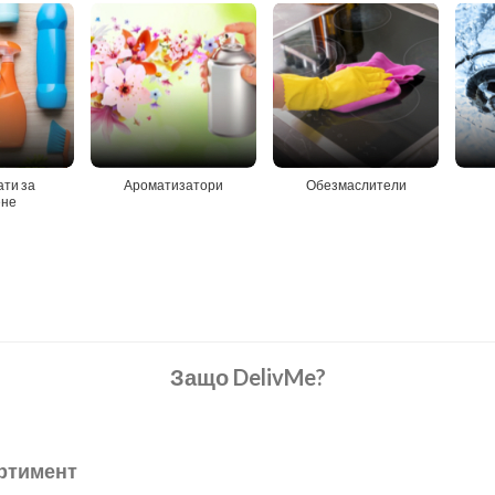
ти за
Ароматизатори
Обезмаслители
ене
Защо DelivMe?
ртимент