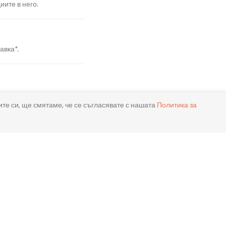
иите в него.
авка*.
я.
ите си, ще смятаме, че се съгласявате с нашата
Политика за
реме.
ла.