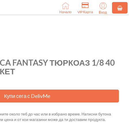
Начало
VIP Карта
Вход
CA FANTASY ТЮРКОАЗ 1/8 40
АКЕТ
Купи сега с DelivMe
ните около теб до час или в избрано време. Натисни бутона
ем цена и от кои магазини може да ти доставим продукта.