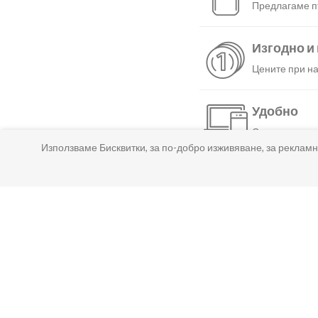
Предлагаме пъ
Изгодно и
Цените при на
Удобно
С няколко нат
Използваме Бисквитки, за по-добро изживяване, за рекламн
Бързо
Можеш да избе
Гарантир
Ако нещо не т
Лесно пл