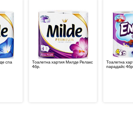
де спа
Тоалетна хартия Милде Релакс
Тоалетна хар
4бр.
парадайс 4бр