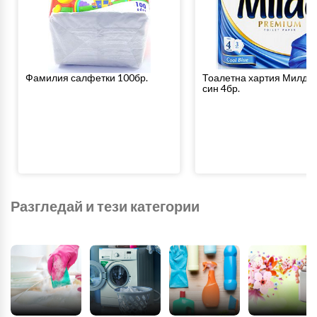
Фамилия салфетки 100бр.
Тоалетна хартия Милде 
син 4бр.
Разгледай и тези категории