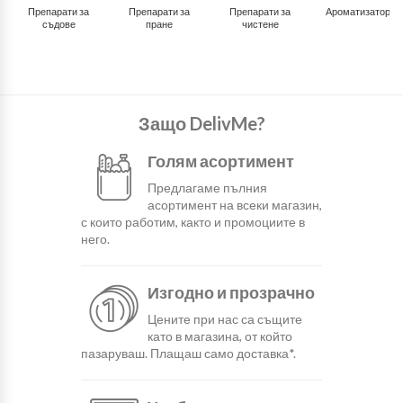
Препарати за
Препарати за
Препарати за
Ароматизатори
съдове
пране
чистене
Защо DelivMe?
Голям асортимент
Предлагаме пълния
асортимент на всеки магазин,
с които работим, както и промоциите в
него.
Изгодно и прозрачно
Цените при нас са същите
като в магазина, от който
пазаруваш. Плащаш само доставка*.