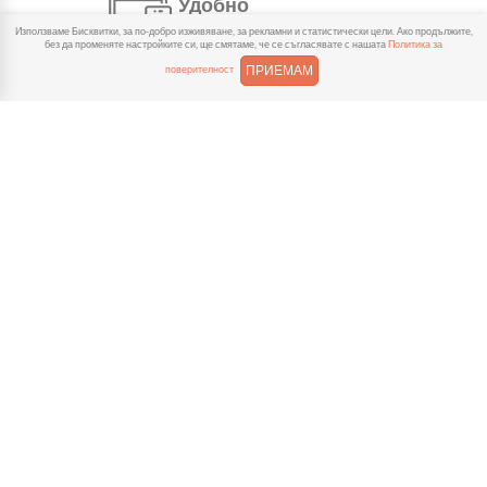
Удобно
Използваме Бисквитки, за по-добро изживяване, за рекламни и статистически цели. Ако продължите,
С няколко натискания
без да променяте настройките си, ще смятаме, че се съгласявате с нашата
Политика за
създаваш поръчка, през
ПРИЕМАМ
поверителност
сайта или мобилните ни приложения.
Бързо
Можеш да избереш доставка
или взимане от място
веднага или в избрано от теб време.
Гарантирано
Ако нещо не ти хареса в
поръчката, ще ти
възстановим не 150% от цената в
профила.
Лесно плащане
Можеш да платиш както в