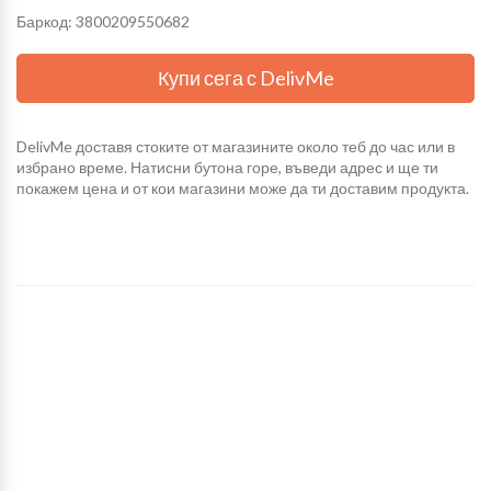
Баркод: 3800209550682
Купи сега с DelivMe
DelivMe доставя стоките от магазините около теб до час или в
избрано време. Натисни бутона горе, въведи адрес и ще ти
покажем цена и от кои магазини може да ти доставим продукта.