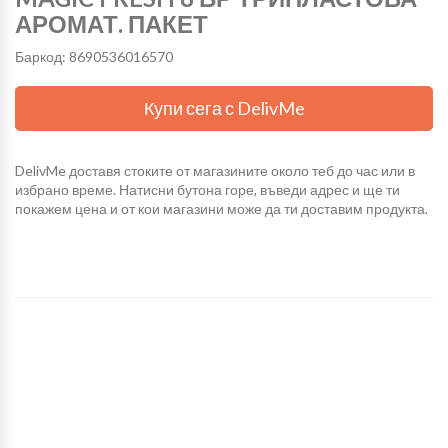
АРОМАТ. ПАКЕТ
Баркод: 8690536016570
Купи сега с DelivMe
DelivMe доставя стоките от магазините около теб до час или в
избрано време. Натисни бутона горе, въведи адрес и ще ти
покажем цена и от кои магазини може да ти доставим продукта.