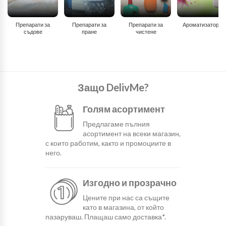
Препарати за
Препарати за
Препарати за
Ароматизатори
съдове
пране
чистене
Защо DelivMe?
Голям асортимент
Предлагаме пълния
асортимент на всеки магазин,
с които работим, както и промоциите в
него.
Изгодно и прозрачно
Цените при нас са същите
като в магазина, от който
пазаруваш. Плащаш само доставка*.