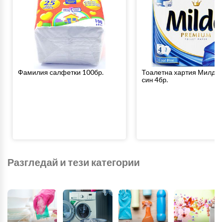
Фамилия салфетки 100бр.
Тоалетна хартия Милде 
син 4бр.
Разгледай и тези категории