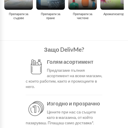
Препарати за
Препарати за
Препарати за
Ароматизатори
съдове
пране
чистене
Защо DelivMe?
Голям асортимент
Предлагаме пълния
асортимент на всеки магазин,
с които работим, както и промоциите в
него.
Изгодно и прозрачно
Цените при нас са същите
като в магазина, от който
пазаруваш. Плащаш само доставка*.