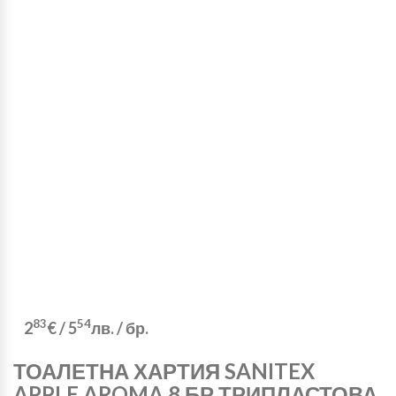
83
54
2
€
/
5
лв.
/ бр.
ТОАЛЕТНА ХАРТИЯ SANITEX
APPLE AROMA 8 БР ТРИПЛАСТОВА