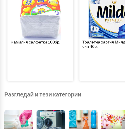
Фамилия салфетки 100бр.
Тоалетна хартия Милде 
син 4бр.
Разгледай и тези категории