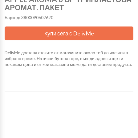
АРОМАТ. ПАКЕТ
Баркод: 3800090602620
Купи сега с DelivMe
DelivMe доставя стоките от магазините около теб до час или в
избрано време. Натисни бутона горе, въведи адрес и ще ти
покажем цена и от кои магазини може да ти доставим продукта.