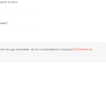
иите в него.
авка*.
я.
ите си, ще смятаме, че се съгласявате с нашата
Политика за
реме.
ла.