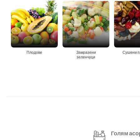
Плодове
Замразени
Сушени п
зеленчуци
Голям асо