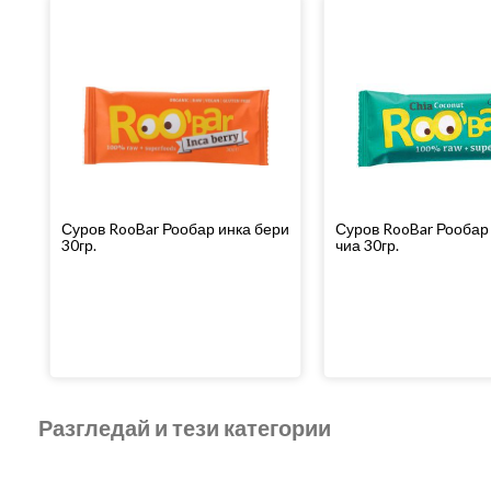
Суров RooBar Рообар инка бери
Суров RooBar Рообар 
30гр.
чиа 30гр.
Разгледай и тези категории