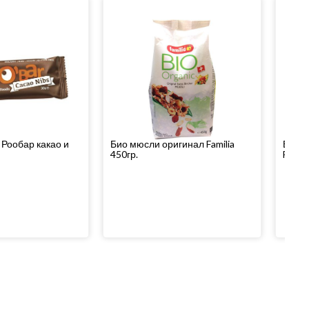
 Рообар какао и
Био мюсли оригинал Familia
Био м
450гр.
Famili