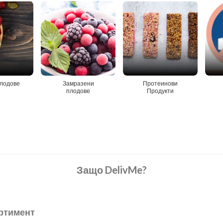
лодове
Замразени
Протеинови
плодове
Продукти
Защо DelivMe?
ртимент