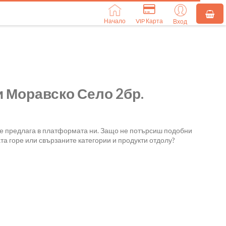
Начало
VIP Карта
Вход
 Моравско Село 2бр.
се предлага в платформата ни. Защо не потърсиш подобни
та горе или свързаните категории и продукти отдолу?