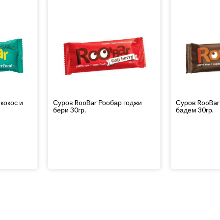
кокос и
Суров RooBar Рообар годжи
Суров RooBar
бери 30гр.
бадем 30гр.