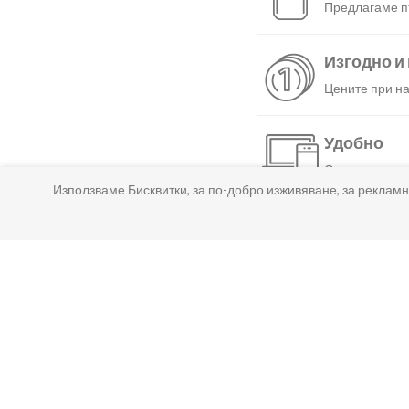
Предлагаме пъ
Изгодно и
Цените при на
Удобно
С няколко нат
Използваме Бисквитки, за по-добро изживяване, за рекламн
Бързо
Можеш да избе
Гарантир
Ако нещо не т
Лесно пл