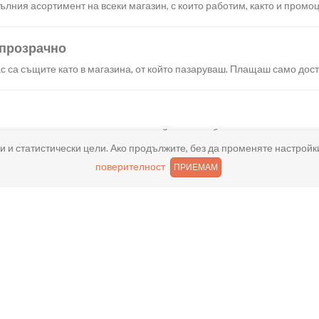
лния асортимент на всеки магазин, с които работим, както и промоц
 прозрачно
с са същите като в магазина, от който пазаруваш. Плащаш само дост
искания създаваш поръчка, през сайта или мобилните ни приложени
и и статистически цели. Ако продължите, без да променяте настройк
поверителност
ПРИЕМАМ
реш доставка или взимане от място веднага или в избрано от теб в
ано
и хареса в поръчката, ще ти възстановим не 150% от цената в профи
ащане