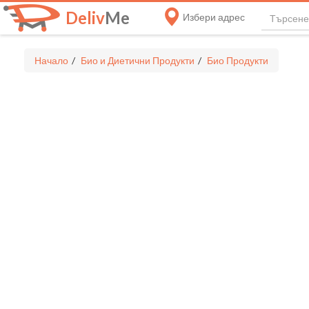
Deliv
Me
Избери адрес
Начало
Био и Диетични Продукти
Био Продукти