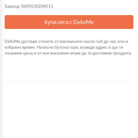
Баркод: 8690530204515
Купи сега с DelivMe
DelivMe доставя стоките от магазините около теб до час или в
избрано време. Натисни бутона горе, въведи адрес и ще ти
покажем цена и от кои магазини може да ти доставим продукта.