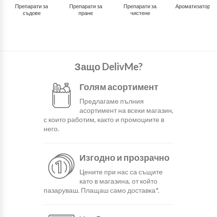
Препарати за
Препарати за
Препарати за
Ароматизатори
съдове
пране
чистене
Защо DelivMe?
Голям асортимент
Предлагаме пълния
асортимент на всеки магазин,
с които работим, както и промоциите в
него.
Изгодно и прозрачно
Цените при нас са същите
като в магазина, от който
пазаруваш. Плащаш само доставка*.