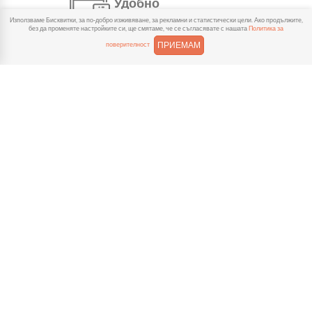
Удобно
Използваме Бисквитки, за по-добро изживяване, за рекламни и статистически цели. Ако продължите,
С няколко натискания
без да променяте настройките си, ще смятаме, че се съгласявате с нашата
Политика за
създаваш поръчка, през
ПРИЕМАМ
поверителност
сайта или мобилните ни приложения.
Бързо
Можеш да избереш доставка
или взимане от място
веднага или в избрано от теб време.
Гарантирано
Ако нещо не ти хареса в
поръчката, ще ти
възстановим не 150% от цената в
профила.
Лесно плащане
Можеш да платиш както в