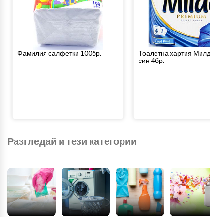
Фамилия салфетки 100бр.
Тоалетна хартия Милде 
син 4бр.
Разгледай и тези категории