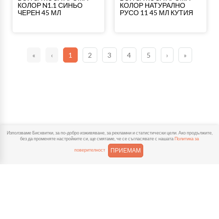
КОЛОР N1.1 СИНЬО
КОЛОР НАТУРАЛНО
ЧЕРЕН 45 МЛ
РУСО 11 45 МЛ КУТИЯ
«
‹
1
2
3
4
5
›
»
Използваме Бисквитки, за по-добро изживяване, за рекламни и статистически цели. Ако продължите,
без да променяте настройките си, ще смятаме, че се съгласявате с нашата
Политика за
ПРИЕМАМ
поверителност
Помощ
Локации
iOS
Android
© 2026 DelivMe. Всички права запазени.