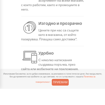
асортимент на всеки магазин,
с които работим, както и промоциите в
него.
Изгодно и прозрачно
Цените при нас са същите
като в магазина, от който
пазаруваш. Плащаш само доставка*.
Удобно
С няколко натискания
създаваш поръчка, през
сайта или мобилните ни приложения.
Използваме Бисквитки, за по-добро изживяване, за рекламни и статистически цели. Ако продължите,
без да променяте настройките си, ще смятаме, че се съгласявате с нашата
Политика за
Бързо
ПРИЕМАМ
поверителност
Можеш да избереш доставка
или взимане от място
веднага или в избрано от теб време.