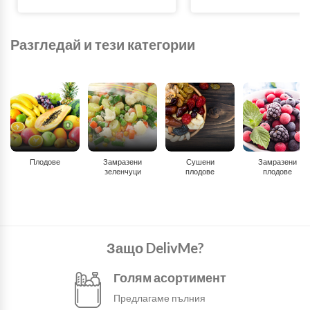
Разгледай и тези категории
Плодове
Замразени
Сушени
Замразени
зеленчуци
плодове
плодове
Защо DelivMe?
Голям асортимент
Предлагаме пълния