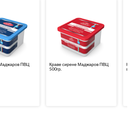
 Маджаров ПВЦ
Краве сирене Маджаров ПВЦ
Краве
500гр.
вакуу