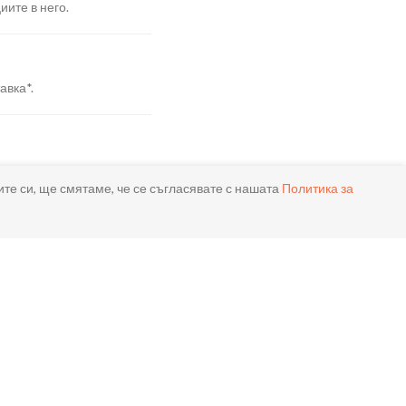
иите в него.
авка*.
я.
ите си, ще смятаме, че се съгласявате с нашата
Политика за
реме.
ла.