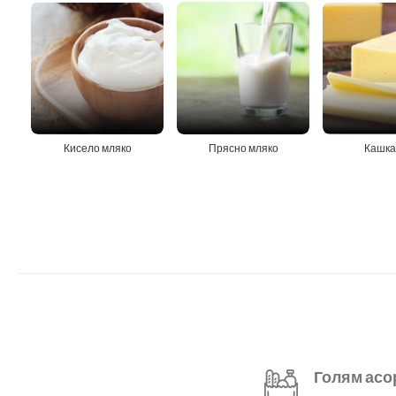
Кисело мляко
Прясно мляко
Кашка
Голям асо