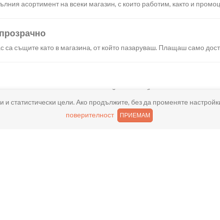
лния асортимент на всеки магазин, с които работим, както и промоц
 прозрачно
с са същите като в магазина, от който пазаруваш. Плащаш само дост
искания създаваш поръчка, през сайта или мобилните ни приложени
и и статистически цели. Ако продължите, без да променяте настройк
поверителност
ПРИЕМАМ
реш доставка или взимане от място веднага или в избрано от теб в
ано
и хареса в поръчката, ще ти възстановим не 150% от цената в профи
ащане