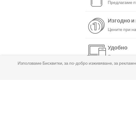
Предлагаме пъ
Изгодно и
Цените при на
Удобно
С няколко нат
Използваме Бисквитки, за по-добро изживяване, за рекламн
Бързо
Можеш да избе
Гарантир
Ако нещо не т
Лесно пл