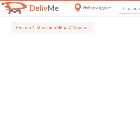
Deliv
Me
Избери адрес
Начало
Млечни и Яйца
Сирене