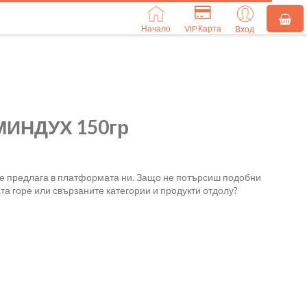
Начало
VIP Карта
Вход
ИНДУХ 150гр
се предлага в платформата ни. Защо не потърсиш подобни
та горе или свързаните категории и продукти отдолу?