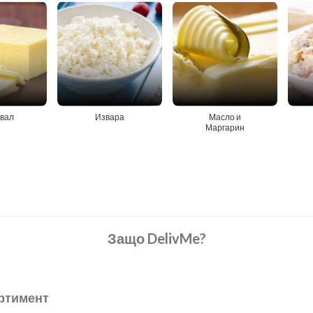
вал
Извара
Масло и
Маргарин
Защо DelivMe?
ртимент