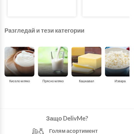
Разгледай и тези категории
Кисело мляко
Прясно мляко
Кашкавал
Извара
Защо DelivMe?
Голям асортимент