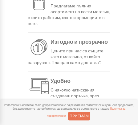
Предлагаме пълния
асортимент на всеки магазин,
с които работим, както и промоциите в
него.
Изгодно и прозрачно
Цените при нас са същите
като в магазина, от който
пазаруваш. Плащаш само доставка*.
Удобно
С няколко натискания
създаваш поръчка, през
сайта или мобилните ни приложения.
Използваме Бисквитки, за по-добро изживяване, за рекламни и статистически цели. Ако продължите,
без да променяте настройките си, ще смятаме, че се съгласявате с нашата
Политика за
ПРИЕМАМ
поверителност
Бързо
Можеш да избереш доставка
или взимане от място