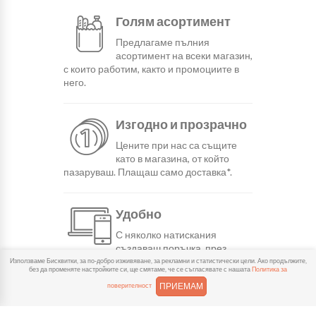
Голям асортимент
Предлагаме пълния
асортимент на всеки магазин,
с които работим, както и промоциите в
него.
Изгодно и прозрачно
Цените при нас са същите
като в магазина, от който
пазаруваш. Плащаш само доставка*.
Удобно
С няколко натискания
създаваш поръчка, през
сайта или мобилните ни приложения.
Използваме Бисквитки, за по-добро изживяване, за рекламни и статистически цели. Ако продължите,
без да променяте настройките си, ще смятаме, че се съгласявате с нашата
Политика за
ПРИЕМАМ
поверителност
Бързо