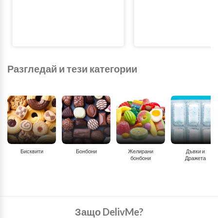
Разгледай и тези категории
Бисквити
Бонбони
Желирани
Дъвки и
бонбони
Дражета
Защо DelivMe?