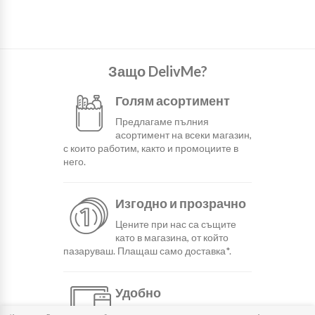
Защо DelivMe?
Голям асортимент
Предлагаме пълния
асортимент на всеки магазин,
с които работим, както и промоциите в
него.
Изгодно и прозрачно
Цените при нас са същите
като в магазина, от който
пазаруваш. Плащаш само доставка*.
Удобно
С няколко натискания