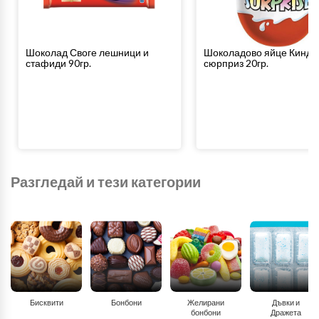
Шоколад Своге лешници и
Шоколадово яйце Кинде
стафиди 90гр.
сюрприз 20гр.
Разгледай и тези категории
Бисквити
Бонбони
Желирани
Дъвки и
бонбони
Дражета