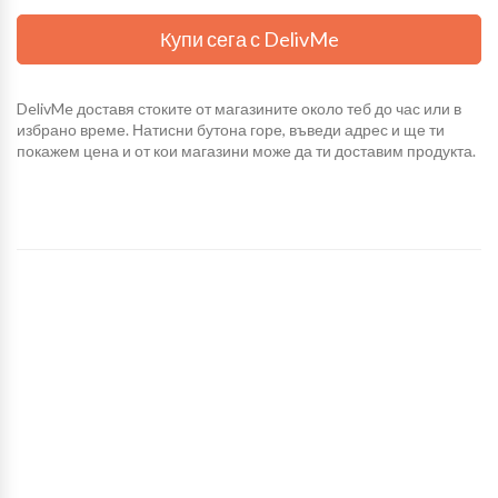
Купи сега с DelivMe
DelivMe доставя стоките от магазините около теб до час или в
избрано време. Натисни бутона горе, въведи адрес и ще ти
покажем цена и от кои магазини може да ти доставим продукта.