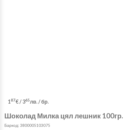
87
65
1
€
/
3
лв.
/ бр.
Шоколад Милка цял лешник 100гр.
Баркод: 3800005103075