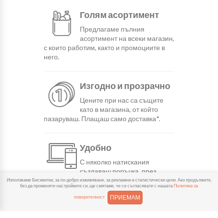
Голям асортимент
Предлагаме пълния
асортимент на всеки магазин,
с които работим, както и промоциите в
него.
Изгодно и прозрачно
Цените при нас са същите
като в магазина, от който
пазаруваш. Плащаш само доставка*.
Удобно
С няколко натискания
създаваш поръчка, през
сайта или мобилните ни приложения.
Използваме Бисквитки, за по-добро изживяване, за рекламни и статистически цели. Ако продължите,
без да променяте настройките си, ще смятаме, че се съгласявате с нашата
Политика за
ПРИЕМАМ
поверителност
Бързо