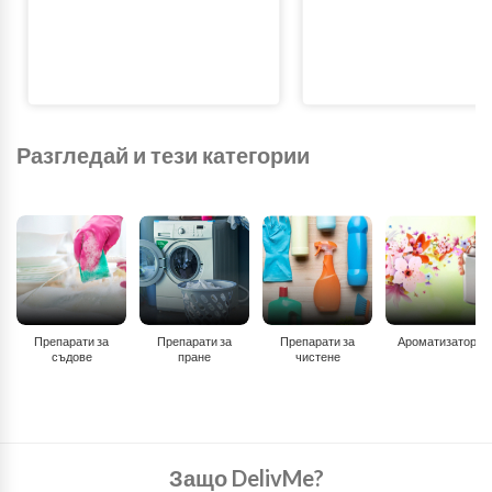
Разгледай и тези категории
Препарати за
Препарати за
Препарати за
Ароматизатори
съдове
пране
чистене
Защо DelivMe?