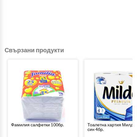
Свързани продукти
Фамилия салфетки 100бр.
Тоалетна хартия Милде 
син 4бр.