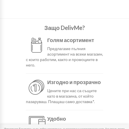
Защо DelivMe?
Голям асортимент
Предлагаме пълния
асортимент на всеки магазин,
с които работим, както и промоциите в
него.
Изгодно и прозрачно
Цените при нас са същите
като в магазина, от който
пазаруваш. Плащаш само доставка*.
Удобно
С няколко натискания
Използваме Бисквитки, за по-добро изживяване, за рекламни и статистически цели. Ако продължите,