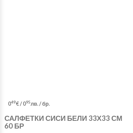
49
95
0
€
/
0
лв.
/ бр.
САЛФЕТКИ СИСИ БЕЛИ 33Х33 СМ
60 БР