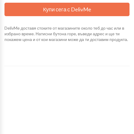
Купи сега с DelivMe
DelivMe доставя стоките от магазините около теб до час или в
избрано време. Натисни бутона горе, въведи адрес и ще ти
покажем цена и от кои магазини може да ти доставим продукта.