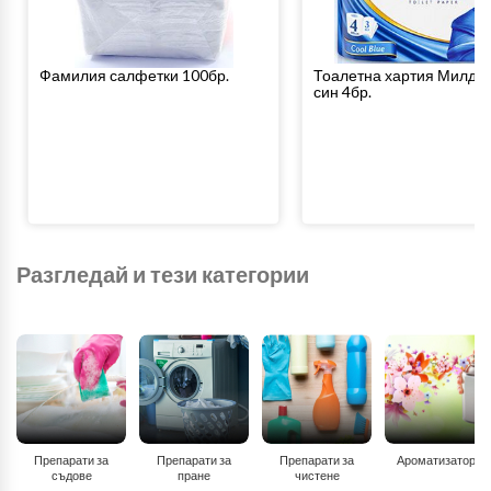
Фамилия салфетки 100бр.
Тоалетна хартия Милде 
син 4бр.
Разгледай и тези категории
Препарати за
Препарати за
Препарати за
Ароматизатори
съдове
пране
чистене