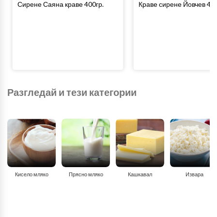
Сирене Саяна краве 400гр.
Краве сирене Йовчев 400
Разгледай и тези категории
Кисело мляко
Прясно мляко
Кашкавал
Извара