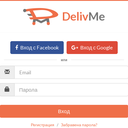
Deliv
Me
Вход с Facebook
Вход с Google
или
Вход
Регистрация
/
Забравена парола?