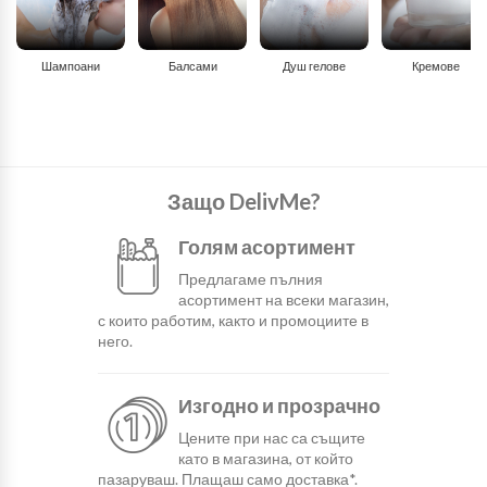
Шампоани
Балсами
Душ гелове
Кремове
Защо DelivMe?
Голям асортимент
Предлагаме пълния
асортимент на всеки магазин,
с които работим, както и промоциите в
него.
Изгодно и прозрачно
Цените при нас са същите
като в магазина, от който
пазаруваш. Плащаш само доставка*.