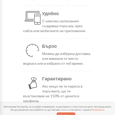
Удобно
С няколко натискания
създаваш поръчка, през
сайта или мобилните ни приложения.
Бързо
Можеш да избереш доставка
или взимане от място
веднага или в избрано от теб време.
Гарантирано
Ако нещо не ти хареса в
поръчката, ще ти
възстановим не 150% от цената в
профила.
Използваме Бисквитки, за по-добро изживяване, за рекламни и статистически цели. Ако продължите,
без да променяте настройките си, ще смятаме, че се съгласявате с нашата
Политика за