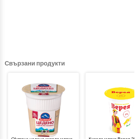
Свързани продукти
Olympus цедено кисело мляко
Кисело мляко Верея 2%