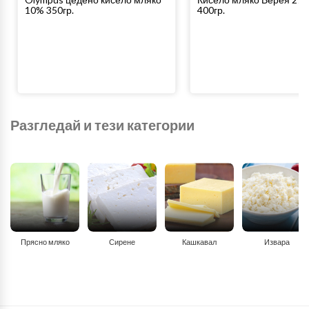
10% 350гр.
400гр.
Разгледай и тези категории
Прясно мляко
Сирене
Кашкавал
Извара