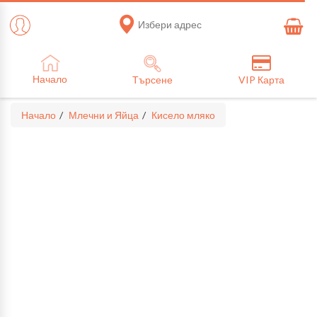
Избери адрес
Начало
Търсене
VIP Карта
Начало
Млечни и Яйца
Кисело мляко