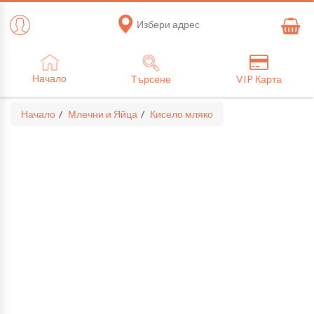
Избери адрес
Начало
Търсене
VIP Карта
Начало
Млечни и Яйца
Кисело мляко