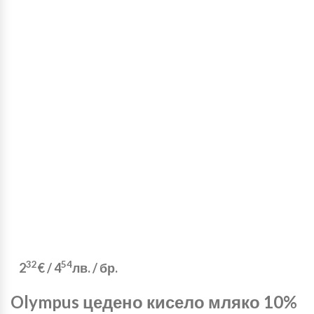
32
54
2
€
/
4
лв.
/ бр.
Olympus цедено кисело мляко 10%