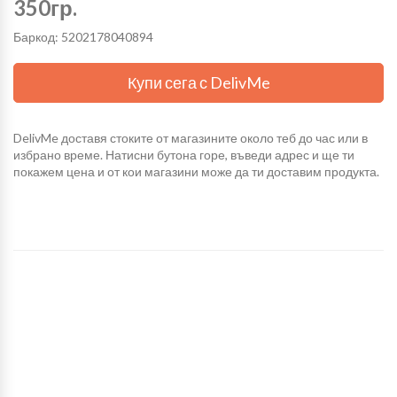
350гр.
Баркод: 5202178040894
Купи сега с DelivMe
DelivMe доставя стоките от магазините около теб до час или в
избрано време. Натисни бутона горе, въведи адрес и ще ти
покажем цена и от кои магазини може да ти доставим продукта.