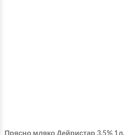
Прясно мляко Дейристар 3.5% 1л.