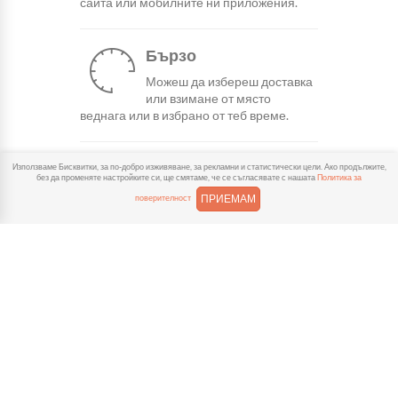
сайта или мобилните ни приложения.
Бързо
Можеш да избереш доставка
или взимане от място
веднага или в избрано от теб време.
Гарантирано
Използваме Бисквитки, за по-добро изживяване, за рекламни и статистически цели. Ако продължите,
без да променяте настройките си, ще смятаме, че се съгласявате с нашата
Политика за
Ако нещо не ти хареса в
ПРИЕМАМ
поверителност
поръчката, ще ти
възстановим не 150% от цената в
профила.
Лесно плащане
Можеш да платиш както в
брой, така и електронно с
карта или профил в ePay.