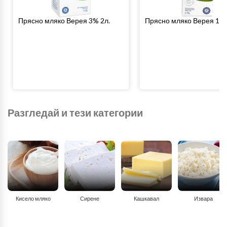
Прясно мляко Верея 3% 2л.
Прясно мляко Верея 1.5
Разгледай и тези категории
Кисело мляко
Сирене
Кашкавал
Извара