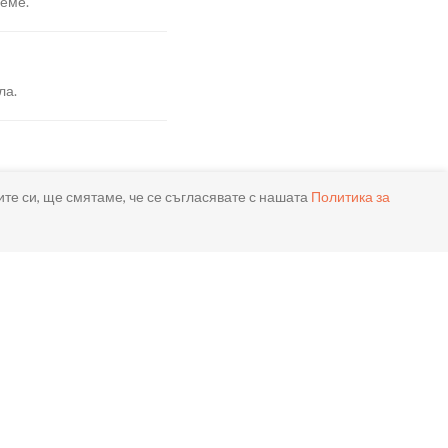
реме.
ла.
ите си, ще смятаме, че се съгласявате с нашата
Политика за