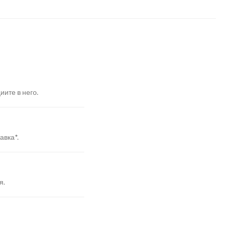
иите в него.
авка*.
я.