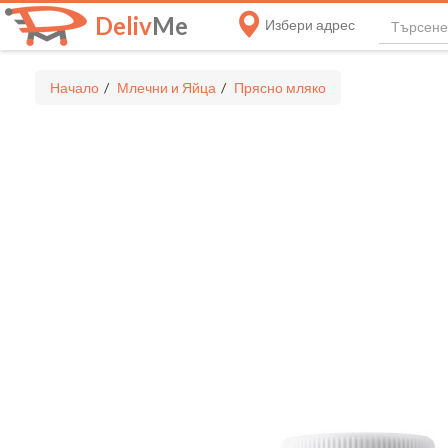
Deliv
Me
Избери адрес
Начало
Млечни и Яйца
Прясно мляко