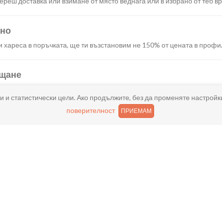
реш доставка или взимане от място веднага или в избрано от теб в
ано
и хареса в поръчката, ще ти възстановим не 150% от цената в профи
ащане
иш както в брой, така и електронно с карта или профил в ePay.
и и статистически цели. Ако продължите, без да променяте настройк
поверителност
ПРИЕМАМ
Често задавани въпроси
?