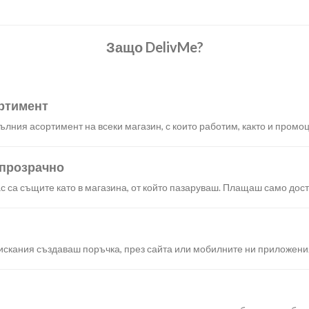
Защо DelivMe?
ртимент
лния асортимент на всеки магазин, с които работим, както и промоц
 прозрачно
с са същите като в магазина, от който пазаруваш. Плащаш само дост
искания създаваш поръчка, през сайта или мобилните ни приложени