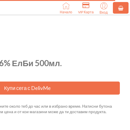
Начало
VIP Карта
Вход
,6% ЕлБи 500мл.
Купи сега с DelivMe
ните около теб до час или в избрано време. Натисни бутона
ем цена и от кои магазини може да ти доставим продукта.