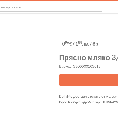
96
88
0
€
/
1
лв.
/ бр.
Прясно мляко 3
Баркод: 3800000103018
DelivMe доставя стоките от магази
горе, въведи адрес и ще ти покаж