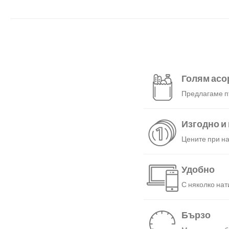
Голям асо
Предлагаме пъ
Изгодно и
Цените при на
Удобно
С няколко нат
Бързо