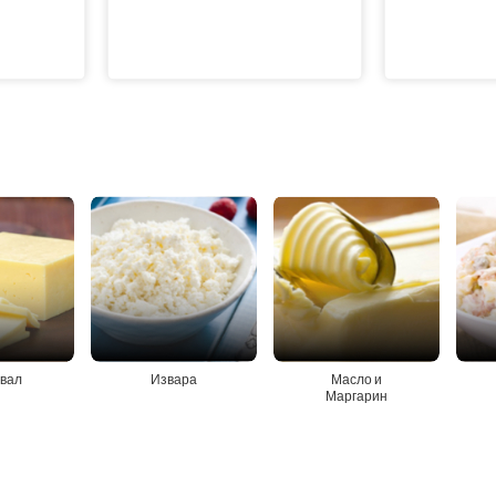
вал
Извара
Масло и
Маргарин