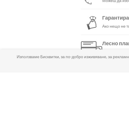
Можеш да избе
Гарантир
Ако нещо не т
Лесно пл
Можеш да плат
Използваме Бисквитки, за по-добро изживяване, за рекламн
КОЛКО ВРЕМЕ ОТНЕМА ДОСТАВКАТА?
КОЛКО СТРУВА ДОСТАВКАТА?
КАК ДА МОГА ДА ПЛАТЯ ПОРЪЧКАТА СИ