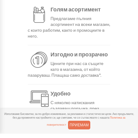
Голям асортимент
Предлагаме пълния
асортимент на всеки магазин,
с които работим, както и промоциите в
него.
Изгодно и прозрачно
Цените при нас са същите
като в магазина, от който
пазаруваш. Плащаш само доставка*.
Удобно
С няколко натискания
създаваш поръчка, през
сайта или мобилните ни приложения.
Използваме Бисквитки, за по-добро изживяване, за рекламни и статистически цели. Ако продължите,
без да променяте настройките си, ще смятаме, че се съгласявате с нашата
Политика за
ПРИЕМАМ
поверителност
Бързо