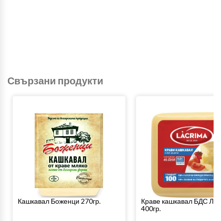
Свързани продукти
Кашкавал Боженци 270гр.
Краве кашкавал БДС Ла
400гр.