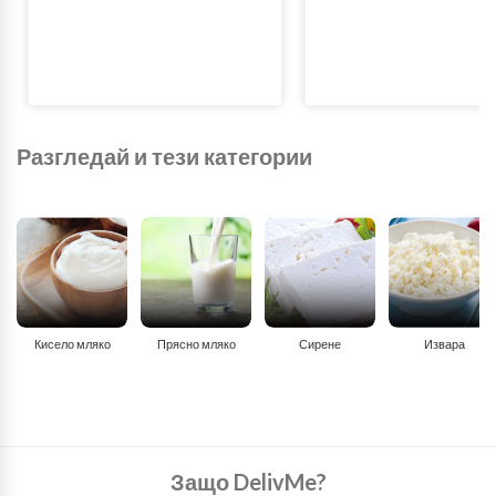
Разгледай и тези категории
Кисело мляко
Прясно мляко
Сирене
Извара
Защо DelivMe?