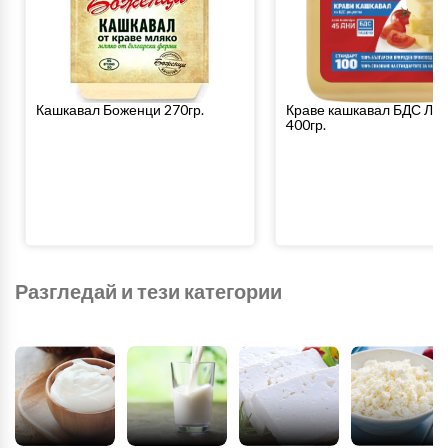
Кашкавал Боженци 270гр.
Краве кашкавал БДС Ла
400гр.
Разгледай и тези категории