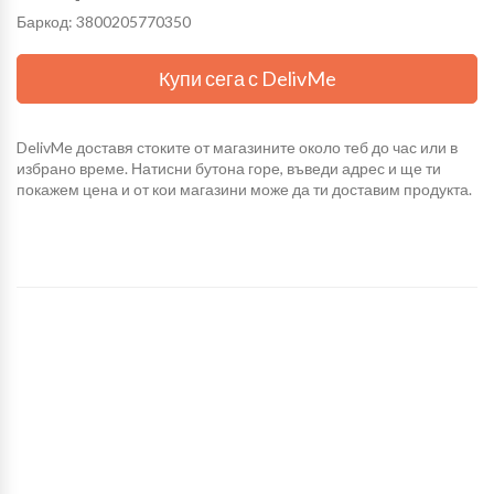
Баркод: 3800205770350
Купи сега с DelivMe
DelivMe доставя стоките от магазините около теб до час или в
избрано време. Натисни бутона горе, въведи адрес и ще ти
покажем цена и от кои магазини може да ти доставим продукта.