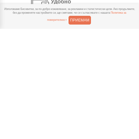
Удобно
Използваме Бисквитки, за по-добро изживяване, за рекламни и статистически цели. Ако продължите,
С няколко натискания
без да променяте настройките си, ще смятаме, че се съгласявате с нашата
Политика за
създаваш поръчка, през
ПРИЕМАМ
поверителност
сайта или мобилните ни приложения.
Бързо
Можеш да избереш доставка
или взимане от място
веднага или в избрано от теб време.
Гарантирано
Ако нещо не ти хареса в
поръчката, ще ти
възстановим не 150% от цената в
профила.
Лесно плащане
Можеш да платиш както в