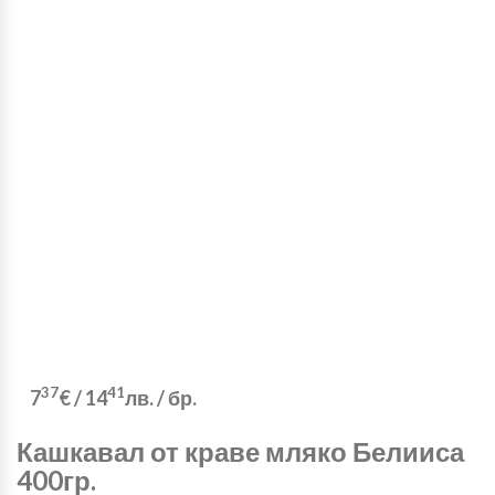
37
41
7
€
/
14
лв.
/ бр.
Кашкавал от краве мляко Белииса
400гр.