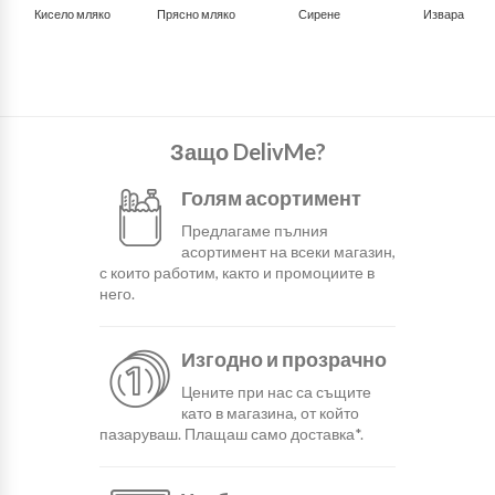
Кисело мляко
Прясно мляко
Сирене
Извара
Защо DelivMe?
Голям асортимент
Предлагаме пълния
асортимент на всеки магазин,
с които работим, както и промоциите в
него.
Изгодно и прозрачно
Цените при нас са същите
като в магазина, от който
пазаруваш. Плащаш само доставка*.