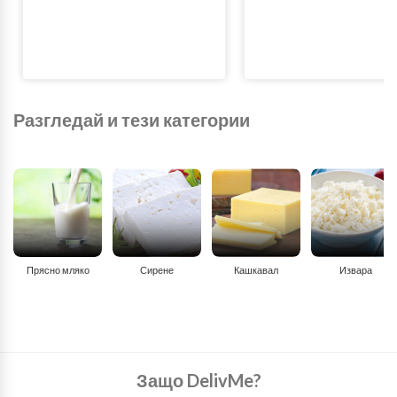
Разгледай и тези категории
Прясно мляко
Сирене
Кашкавал
Извара
Защо DelivMe?