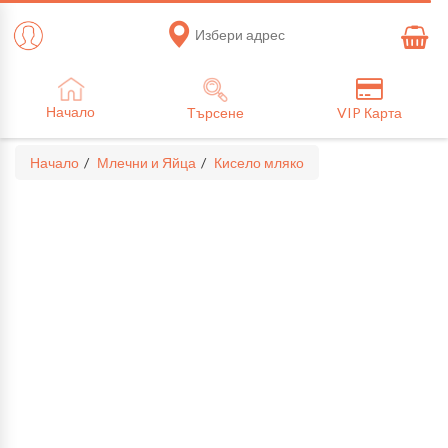
Избери адрес
Начало
Търсене
VIP Карта
Начало
Млечни и Яйца
Кисело мляко