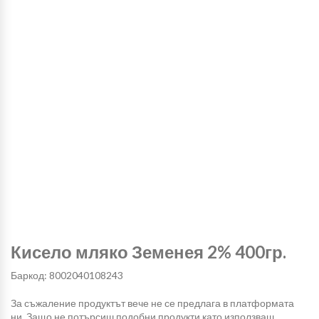
Кисело мляко Земенея 2% 400гр.
Баркод: 8002040108243
За съжаление продуктът вече не се предлага в платформата
ни. Защо не потърсиш подобни продукти като използваш