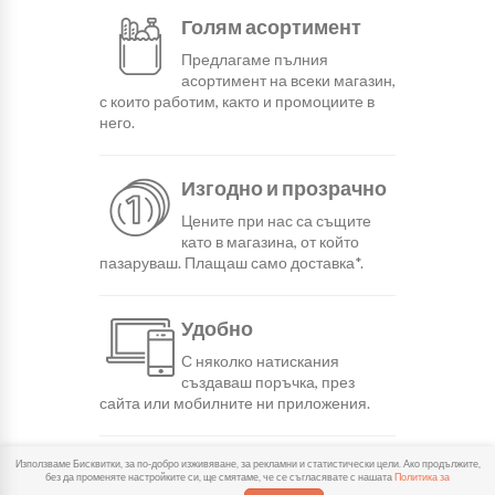
Голям асортимент
Предлагаме пълния
асортимент на всеки магазин,
с които работим, както и промоциите в
него.
Изгодно и прозрачно
Цените при нас са същите
като в магазина, от който
пазаруваш. Плащаш само доставка*.
Удобно
С няколко натискания
създаваш поръчка, през
сайта или мобилните ни приложения.
Бързо
Използваме Бисквитки, за по-добро изживяване, за рекламни и статистически цели. Ако продължите,
без да променяте настройките си, ще смятаме, че се съгласявате с нашата
Политика за