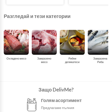
Разгледай и тези категории
Охладено месо
Замразено
Рибни
Замразена
месо
деликатеси
Риба
Защо DelivMe?
Голям асортимент
Предлагаме пълния