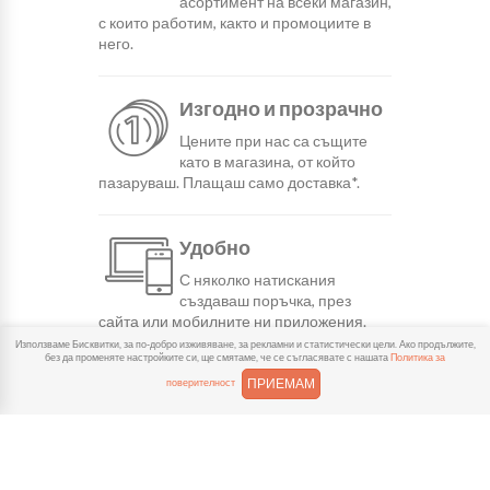
асортимент на всеки магазин,
с които работим, както и промоциите в
него.
Изгодно и прозрачно
Цените при нас са същите
като в магазина, от който
пазаруваш. Плащаш само доставка*.
Удобно
С няколко натискания
създаваш поръчка, през
сайта или мобилните ни приложения.
Използваме Бисквитки, за по-добро изживяване, за рекламни и статистически цели. Ако продължите,
без да променяте настройките си, ще смятаме, че се съгласявате с нашата
Политика за
Бързо
ПРИЕМАМ
поверителност
Можеш да избереш доставка
или взимане от място
веднага или в избрано от теб време.