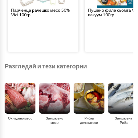
Парченца рачешко месо 50%
Пушено филе сьомга Vic
Vici 100гр.
вакуум 100гр.
Разгледай и тези категории
Охладено месо
Замразено
Рибни
Замразена
месо
деликатеси
Риба