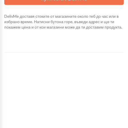
DelivMe доставя стоките от магазините около теб до час или в
избрано време. Натисни бутона горе, въведи адрес и ще ти
покажем цена и от кои магазини може да ти доставим продукта.