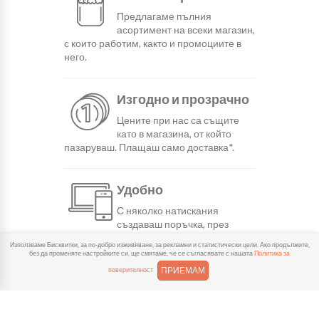
Предлагаме пълния
асортимент на всеки магазин,
с които работим, както и промоциите в
него.
Изгодно и прозрачно
Цените при нас са същите
като в магазина, от който
пазаруваш. Плащаш само доставка*.
Удобно
С няколко натискания
създаваш поръчка, през
сайта или мобилните ни приложения.
Използваме Бисквитки, за по-добро изживяване, за рекламни и статистически цели. Ако продължите,
без да променяте настройките си, ще смятаме, че се съгласявате с нашата
Политика за
ПРИЕМАМ
поверителност
Бързо
Можеш да избереш доставка
или взимане от място