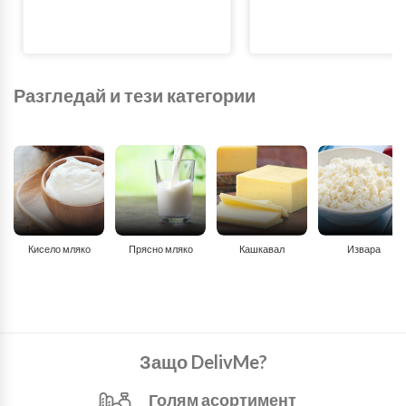
Разгледай и тези категории
Кисело мляко
Прясно мляко
Кашкавал
Извара
Защо DelivMe?
Голям асортимент