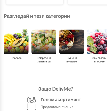
Разгледай и тези категории
Плодове
Замразени
Сушени
Замразени
зеленчуци
плодове
плодове
Защо DelivMe?
Голям асортимент
Предлагаме пълния