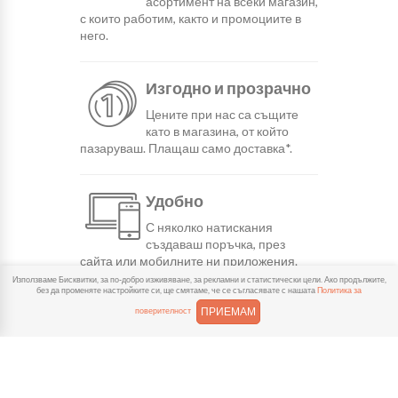
асортимент на всеки магазин,
с които работим, както и промоциите в
него.
Изгодно и прозрачно
Цените при нас са същите
като в магазина, от който
пазаруваш. Плащаш само доставка*.
Удобно
С няколко натискания
създаваш поръчка, през
сайта или мобилните ни приложения.
Използваме Бисквитки, за по-добро изживяване, за рекламни и статистически цели. Ако продължите,
без да променяте настройките си, ще смятаме, че се съгласявате с нашата
Политика за
Бързо
ПРИЕМАМ
поверителност
Можеш да избереш доставка
или взимане от място
веднага или в избрано от теб време.