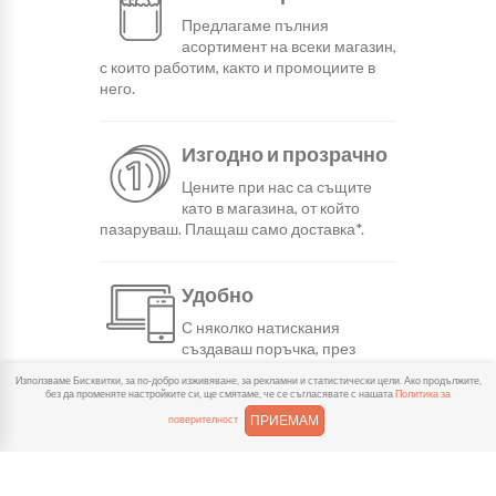
Предлагаме пълния
асортимент на всеки магазин,
с които работим, както и промоциите в
него.
Изгодно и прозрачно
Цените при нас са същите
като в магазина, от който
пазаруваш. Плащаш само доставка*.
Удобно
С няколко натискания
създаваш поръчка, през
сайта или мобилните ни приложения.
Използваме Бисквитки, за по-добро изживяване, за рекламни и статистически цели. Ако продължите,
без да променяте настройките си, ще смятаме, че се съгласявате с нашата
Политика за
ПРИЕМАМ
поверителност
Бързо
Можеш да избереш доставка
или взимане от място