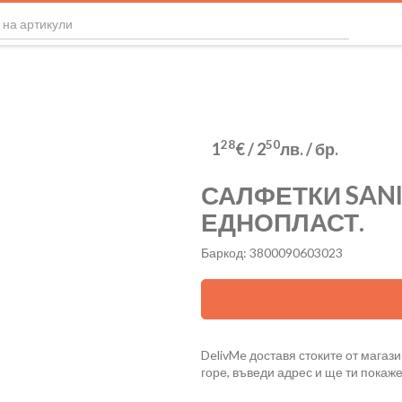
28
50
1
€
/
2
лв.
/ бр.
САЛФЕТКИ SANI
ЕДНОПЛАСТ.
Баркод: 3800090603023
DelivMe доставя стоките от магази
горе, въведи адрес и ще ти покаж