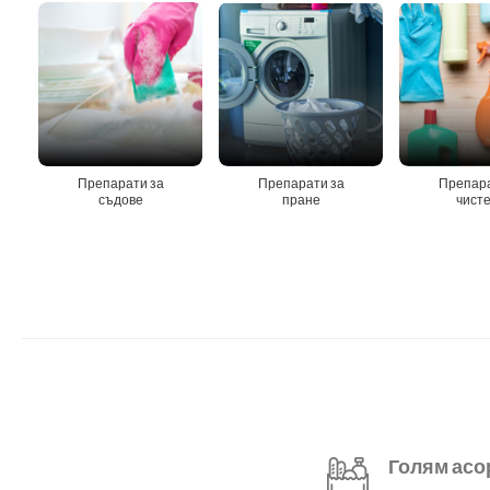
Препарати за
Препарати за
Препара
съдове
пране
чист
Голям асо