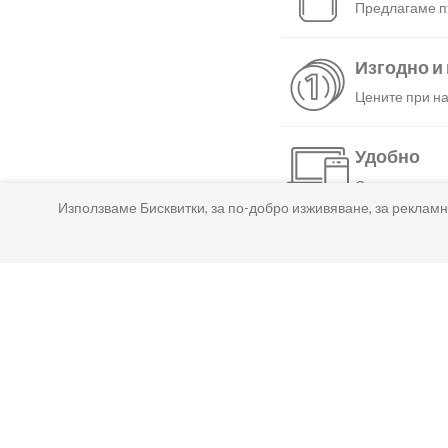
Предлагаме пъ
Изгодно и
Цените при на
Удобно
С няколко нат
Използваме Бисквитки, за по-добро изживяване, за рекламн
Бързо
Можеш да избе
Гарантир
Ако нещо не т
Лесно пл