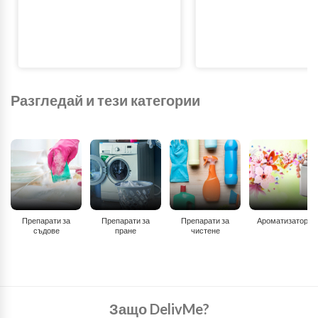
Разгледай и тези категории
Препарати за
Препарати за
Препарати за
Ароматизатори
съдове
пране
чистене
Защо DelivMe?