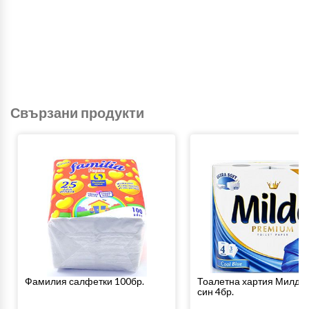
Свързани продукти
Фамилия салфетки 100бр.
Тоалетна хартия Милде 
син 4бр.