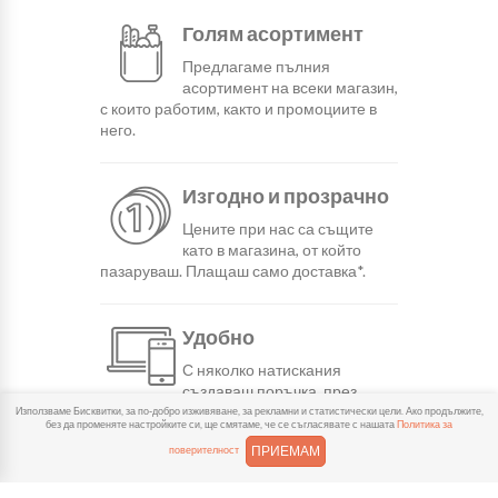
Голям асортимент
Предлагаме пълния
асортимент на всеки магазин,
с които работим, както и промоциите в
него.
Изгодно и прозрачно
Цените при нас са същите
като в магазина, от който
пазаруваш. Плащаш само доставка*.
Удобно
С няколко натискания
създаваш поръчка, през
сайта или мобилните ни приложения.
Използваме Бисквитки, за по-добро изживяване, за рекламни и статистически цели. Ако продължите,
без да променяте настройките си, ще смятаме, че се съгласявате с нашата
Политика за
ПРИЕМАМ
поверителност
Бързо