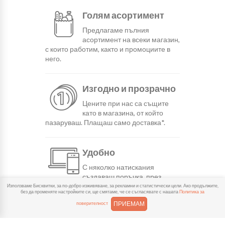
Голям асортимент
Предлагаме пълния
асортимент на всеки магазин,
с които работим, както и промоциите в
него.
Изгодно и прозрачно
Цените при нас са същите
като в магазина, от който
пазаруваш. Плащаш само доставка*.
Удобно
С няколко натискания
създаваш поръчка, през
сайта или мобилните ни приложения.
Използваме Бисквитки, за по-добро изживяване, за рекламни и статистически цели. Ако продължите,
без да променяте настройките си, ще смятаме, че се съгласявате с нашата
Политика за
ПРИЕМАМ
поверителност
Бързо