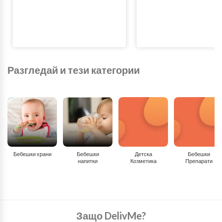
Разгледай и тези категории
Бебешки храни
Бебешки
Детска
Бебешки
напитки
Козметика
Препарати
Защо DelivMe?