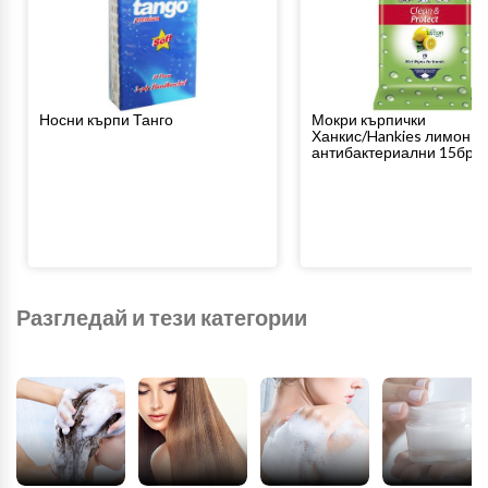
Носни кърпи Танго
Мокри кърпички
Ханкис/Hankies лимон
антибактериални 15бр.
Разгледай и тези категории