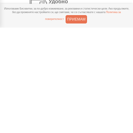
Удобно
Използваме Бисквитки, за по-добро изживяване, за рекламни и статистически цели. Ако продължите,
С няколко натискания
без да променяте настройките си, ще смятаме, че се съгласявате с нашата
Политика за
създаваш поръчка, през
ПРИЕМАМ
поверителност
сайта или мобилните ни приложения.
Бързо
Можеш да избереш доставка
или взимане от място
веднага или в избрано от теб време.
Гарантирано
Ако нещо не ти хареса в
поръчката, ще ти
възстановим не 150% от цената в
профила.
Лесно плащане
Можеш да платиш както в