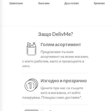
Шампоани
Балсами
Душ гелове
Кремове
Защо DelivMe?
Голям асортимент
Предлагаме пълния
асортимент на всеки магазин,
с които работим, както и промоциите в
него.
Изгодно и прозрачно
Цените при нас са същите
като в магазина, от който
пазаруваш. Плащаш само доставка*.