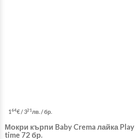
64
21
1
€
/
3
лв.
/ бр.
Мокри кърпи Baby Crema лайка Play
time 72 бр.