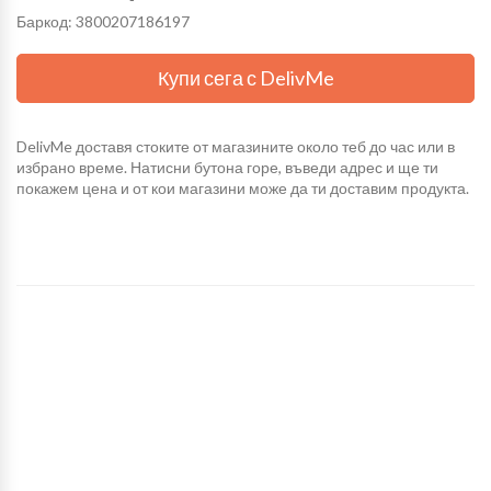
Баркод: 3800207186197
Купи сега с DelivMe
DelivMe доставя стоките от магазините около теб до час или в
избрано време. Натисни бутона горе, въведи адрес и ще ти
покажем цена и от кои магазини може да ти доставим продукта.