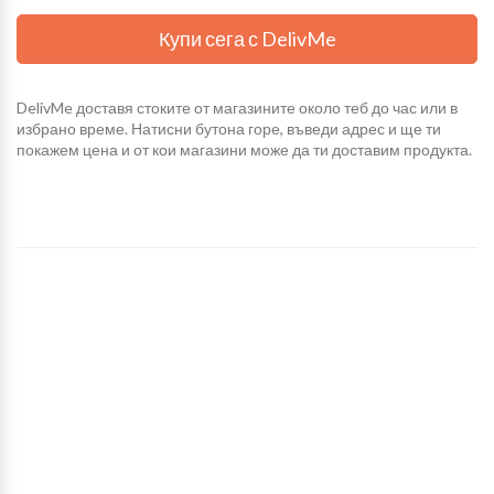
Купи сега с DelivMe
DelivMe доставя стоките от магазините около теб до час или в
избрано време. Натисни бутона горе, въведи адрес и ще ти
покажем цена и от кои магазини може да ти доставим продукта.