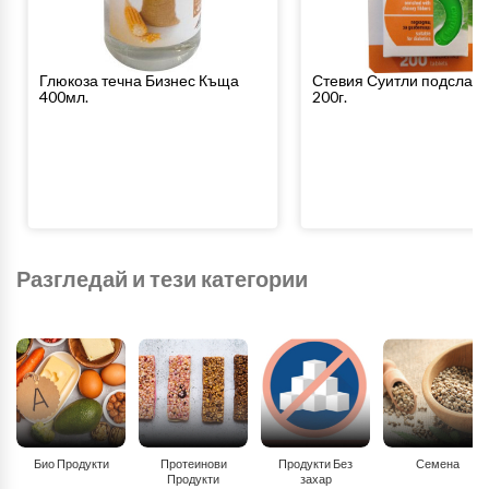
Глюкоза течна Бизнес Къща
Стевия Суитли подслад
400мл.
200г.
Разгледай и тези категории
Био Продукти
Протеинови
Продукти Без
Семена
Продукти
захар