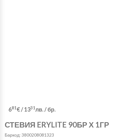
81
31
6
€
/
13
лв.
/ бр.
СТЕВИЯ ERYLITE 90БР Х 1ГР
Баркод: 3800208081323