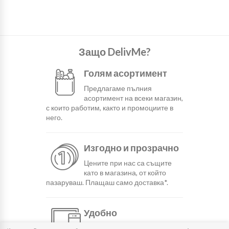
Защо DelivMe?
Голям асортимент
Предлагаме пълния
асортимент на всеки магазин,
с които работим, както и промоциите в
него.
Изгодно и прозрачно
Цените при нас са същите
като в магазина, от който
пазаруваш. Плащаш само доставка*.
Удобно
С няколко натискания