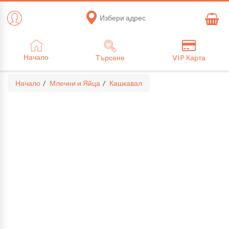
Избери адрес
Начало
Търсене
VIP Карта
Начало
Млечни и Яйца
Кашкавал