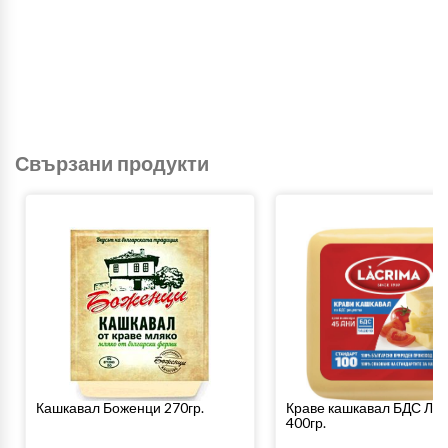
Свързани продукти
Кашкавал Боженци 270гр.
Краве кашкавал БДС Ла
400гр.