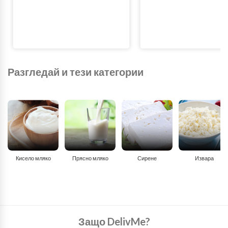
Разгледай и тези категории
Кисело мляко
Прясно мляко
Сирене
Извара
Защо DelivMe?