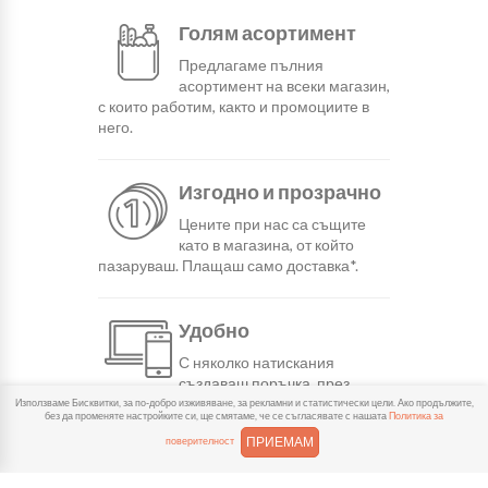
Голям асортимент
Предлагаме пълния
асортимент на всеки магазин,
с които работим, както и промоциите в
него.
Изгодно и прозрачно
Цените при нас са същите
като в магазина, от който
пазаруваш. Плащаш само доставка*.
Удобно
С няколко натискания
създаваш поръчка, през
сайта или мобилните ни приложения.
Използваме Бисквитки, за по-добро изживяване, за рекламни и статистически цели. Ако продължите,
без да променяте настройките си, ще смятаме, че се съгласявате с нашата
Политика за
ПРИЕМАМ
поверителност
Бързо