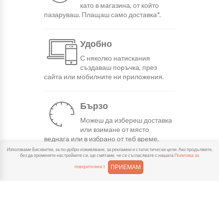
като в магазина, от който
пазаруваш. Плащаш само доставка*.
Удобно
С няколко натискания
създаваш поръчка, през
сайта или мобилните ни приложения.
Бързо
Можеш да избереш доставка
или взимане от място
веднага или в избрано от теб време.
Използваме Бисквитки, за по-добро изживяване, за рекламни и статистически цели. Ако продължите,
без да променяте настройките си, ще смятаме, че се съгласявате с нашата
Политика за
Гарантирано
ПРИЕМАМ
поверителност
Ако нещо не ти хареса в
поръчката, ще ти
възстановим не 150% от цената в
профила.