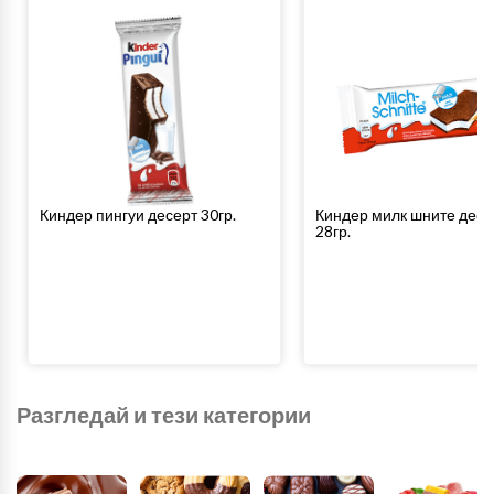
Киндер пингуи десерт 30гр.
Киндер милк шните десе
28гр.
Разгледай и тези категории