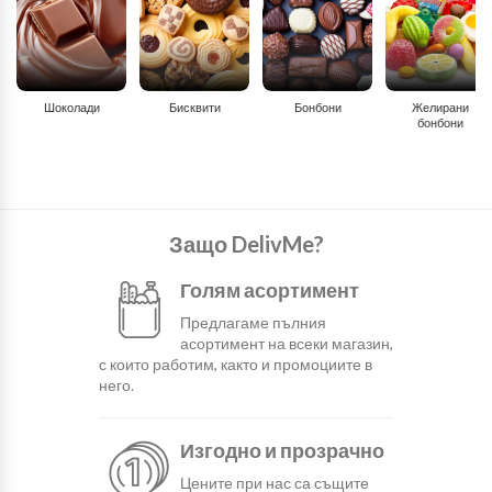
Шоколади
Бисквити
Бонбони
Желирани
бонбони
Защо DelivMe?
Голям асортимент
Предлагаме пълния
асортимент на всеки магазин,
с които работим, както и промоциите в
него.
Изгодно и прозрачно
Цените при нас са същите