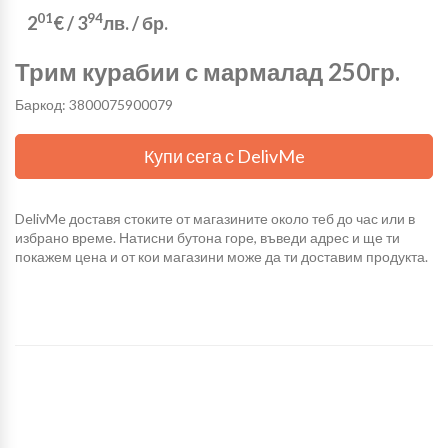
01
94
2
€
/
3
лв.
/ бр.
Трим курабии с мармалад 250гр.
Баркод: 3800075900079
Купи сега с DelivMe
DelivMe доставя стоките от магазините около теб до час или в
избрано време. Натисни бутона горе, въведи адрес и ще ти
покажем цена и от кои магазини може да ти доставим продукта.