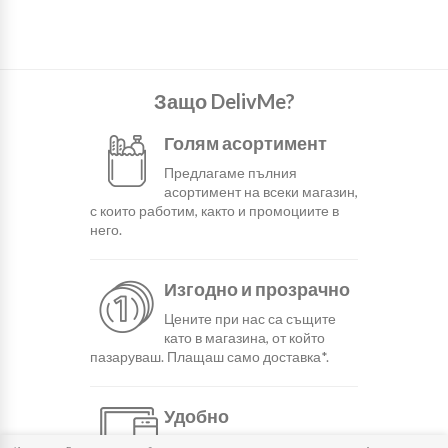
Защо DelivMe?
Голям асортимент
Предлагаме пълния
асортимент на всеки магазин,
с които работим, както и промоциите в
него.
Изгодно и прозрачно
Цените при нас са същите
като в магазина, от който
пазаруваш. Плащаш само доставка*.
Удобно
С няколко натискания