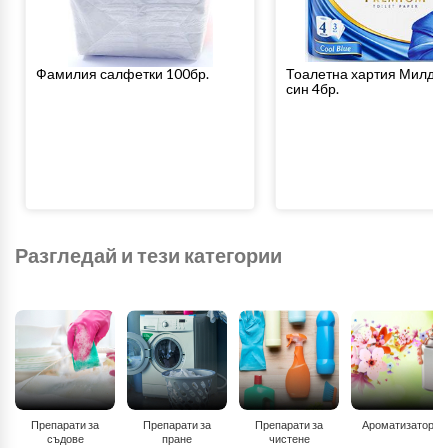
Фамилия салфетки 100бр.
Тоалетна хартия Милде 
син 4бр.
Разгледай и тези категории
Препарати за
Препарати за
Препарати за
Ароматизатори
съдове
пране
чистене