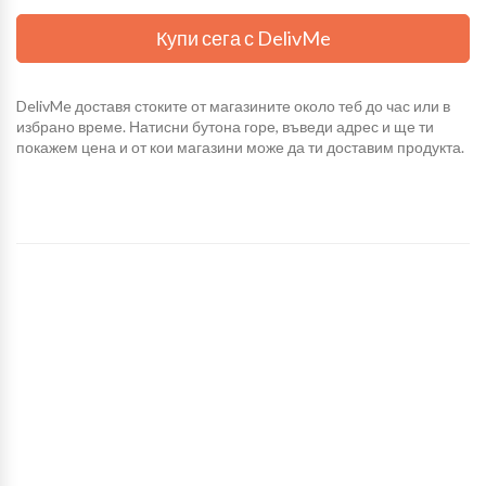
Купи сега с DelivMe
DelivMe доставя стоките от магазините около теб до час или в
избрано време. Натисни бутона горе, въведи адрес и ще ти
покажем цена и от кои магазини може да ти доставим продукта.