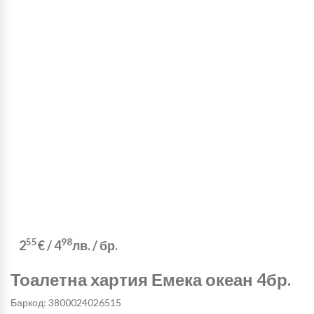
55
98
2
€
/
4
лв.
/ бр.
Тоалетна хартия Емека океан 4бр.
Баркод: 3800024026515