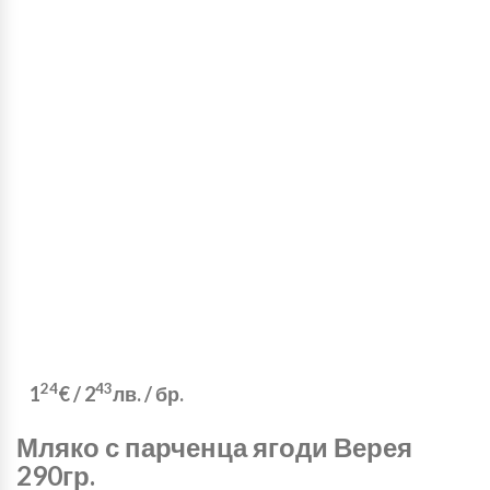
24
43
1
€
/
2
лв.
/ бр.
Мляко с парченца ягоди Верея
290гр.