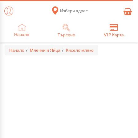
Избери адрес
Начало
Търсене
VIP Карта
Начало
Млечни и Яйца
Кисело мляко