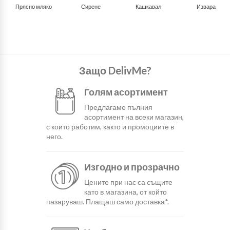
Прясно мляко
Сирене
Кашкавал
Извара
Защо DelivMe?
Голям асортимент
Предлагаме пълния
асортимент на всеки магазин,
с които работим, както и промоциите в
него.
Изгодно и прозрачно
Цените при нас са същите
като в магазина, от който
пазаруваш. Плащаш само доставка*.