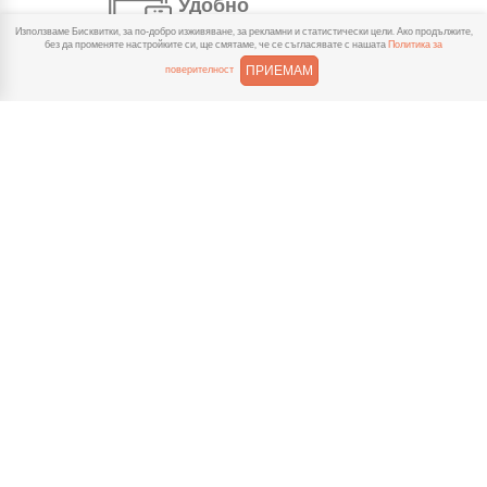
Удобно
Използваме Бисквитки, за по-добро изживяване, за рекламни и статистически цели. Ако продължите,
С няколко натискания
без да променяте настройките си, ще смятаме, че се съгласявате с нашата
Политика за
създаваш поръчка, през
ПРИЕМАМ
поверителност
сайта или мобилните ни приложения.
Бързо
Можеш да избереш доставка
или взимане от място
веднага или в избрано от теб време.
Гарантирано
Ако нещо не ти хареса в
поръчката, ще ти
възстановим не 150% от цената в
профила.
Лесно плащане
Можеш да платиш както в