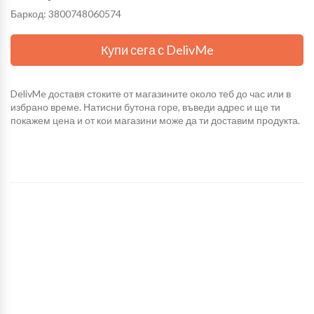
Баркод: 3800748060574
Купи сега с DelivMe
DelivMe доставя стоките от магазините около теб до час или в
избрано време. Натисни бутона горе, въведи адрес и ще ти
покажем цена и от кои магазини може да ти доставим продукта.