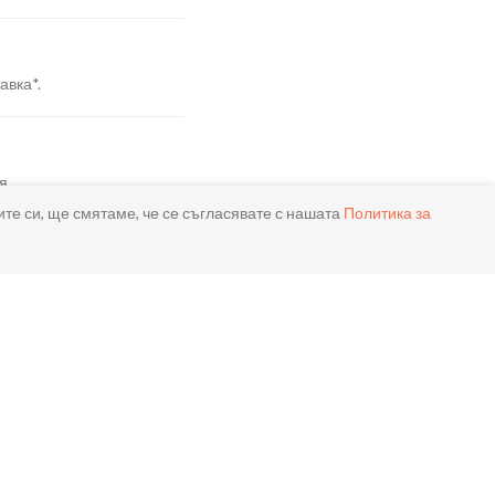
авка*.
я.
ите си, ще смятаме, че се съгласявате с нашата
Политика за
реме.
ла.