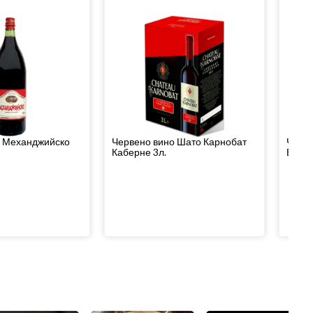
о Механджийско
Червено вино Шато Карнобат
Черве
Каберне 3л.
Виони