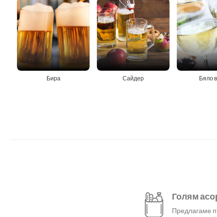
Бира
Сайдер
Бяло 
Голям асо
Предлагаме пъ