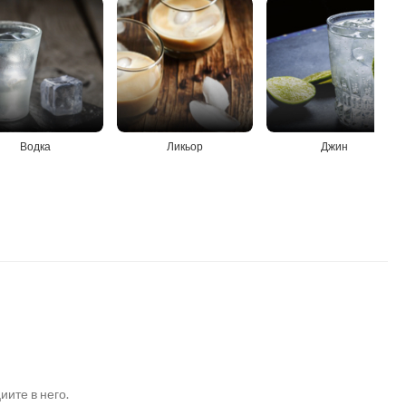
Водка
Ликьор
Джин
иите в него.