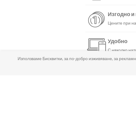
Изгодно и
Цените при на
Удобно
С няколко нат
Използваме Бисквитки, за по-добро изживяване, за рекламн
Бързо
Можеш да избе
Гарантир
Ако нещо не т
Лесно пл
Можеш да плат