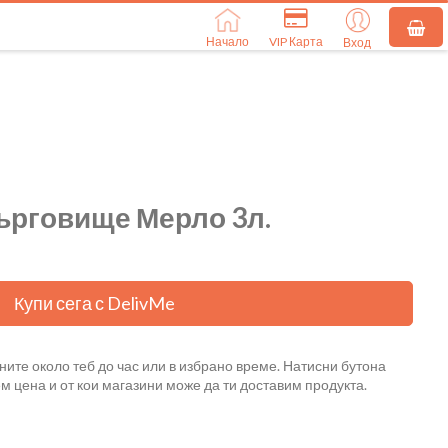
Начало
VIP Карта
Вход
ърговище Мерло 3л.
Купи сега с DelivMe
ните около теб до час или в избрано време. Натисни бутона
ем цена и от кои магазини може да ти доставим продукта.