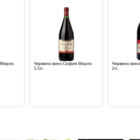
 Мерло
Червено вино София Мерло
Червено вин
1.5л.
2л.