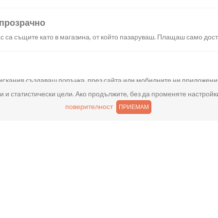
 прозрачно
с са същите като в магазина, от който пазаруваш. Плащаш само дост
искания създаваш поръчка, през сайта или мобилните ни приложени
и и статистически цели. Ако продължите, без да променяте настройк
поверителност
ПРИЕМАМ
реш доставка или взимане от място веднага или в избрано от теб в
ано
и хареса в поръчката, ще ти възстановим не 150% от цената в профи
ащане
иш както в брой, така и електронно с карта или профил в ePay.