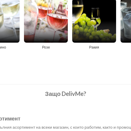
вино
Розе
Ракия
Защо DelivMe?
ртимент
лния асортимент на всеки магазин, с които работим, както и промоц