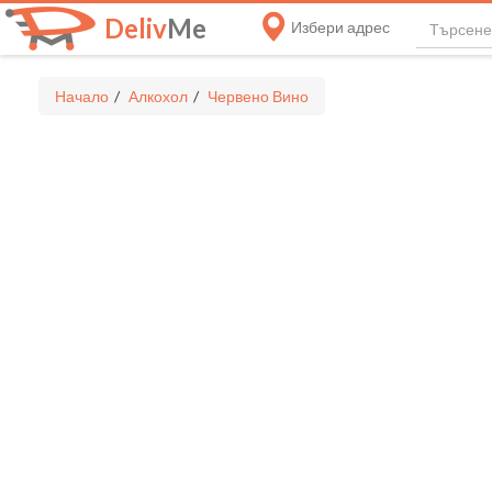
Deliv
Me
Избери адрес
Начало
Алкохол
Червено Вино