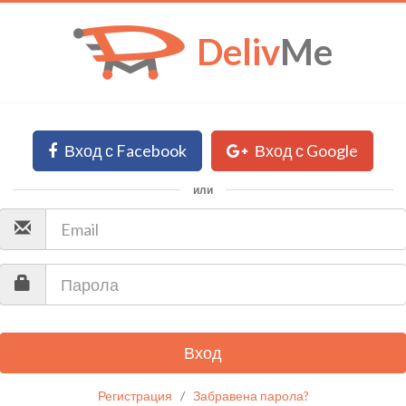
Deliv
Me
Вход с Facebook
Вход с Google
или
Вход
Регистрация
/
Забравена парола?