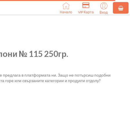
Начало
VIP Карта
Вход
лони № 115 250гр.
се предлага в платформата ни. Защо не потърсиш подобни
та горе или свързаните категории и продукти отдолу?