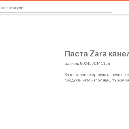
Паста Zara кане
Баркод: 8004350141156
За съжаление продуктът вече не 
продукти като използваш търсачка