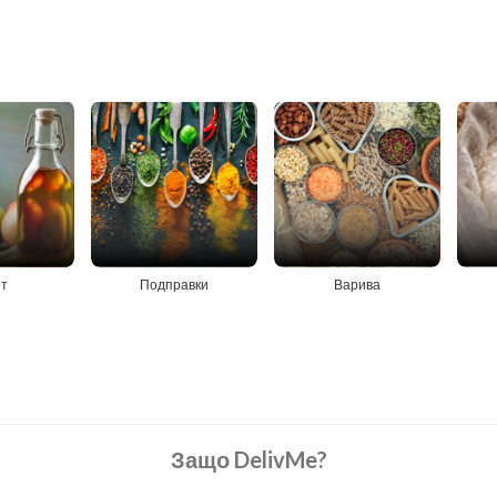
т
Подправки
Варива
Защо DelivMe?