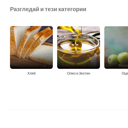
Разгледай и тези категории
Хляб
Олио и Зехтин
Оце