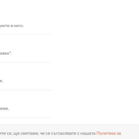
иите в него.
авка*.
я.
реме.
ите си, ще смятаме, че се съгласявате с нашата
Политика за
ла.