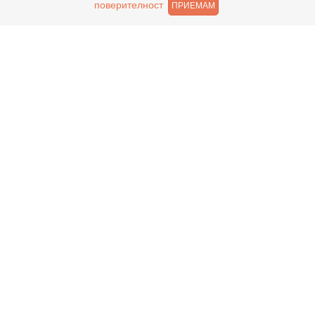
поверителност
ПРИЕМАМ
ащане
иш както в брой, така и електронно с карта или профил в ePay.
Често задавани въпроси
?
?
 Е НАЛИЧЕН В МАГАЗИНА И ТРЯБВА ДА ДАМ ДОПЪЛНИТЕЛНИ И