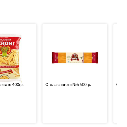
игате 400гр.
Стела спагети №6 500гр.
Стела