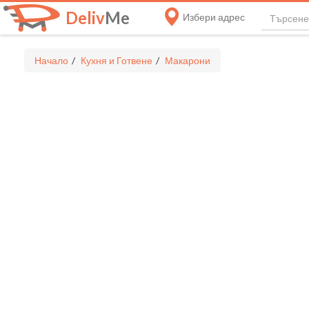
Deliv
Me
Избери адрес
Начало
Кухня и Готвене
Макарони