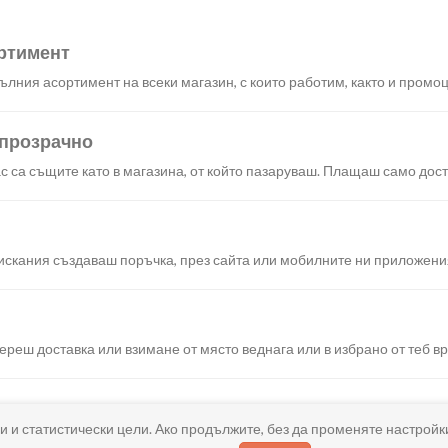
ртимент
лния асортимент на всеки магазин, с които работим, както и промоц
 прозрачно
с са същите като в магазина, от който пазаруваш. Плащаш само дост
искания създаваш поръчка, през сайта или мобилните ни приложени
реш доставка или взимане от място веднага или в избрано от теб в
ано
и и статистически цели. Ако продължите, без да променяте настройк
и хареса в поръчката, ще ти възстановим не 150% от цената в профи