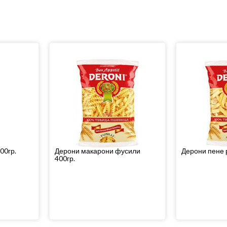
00гр.
Дерони макарони фусили
Дерони пене р
400гр.