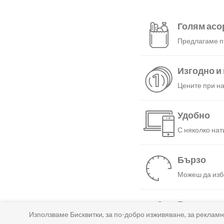
Голям асо
Предлагаме пъ
Изгодно и
Цените при на
Удобно
С няколко нат
Бързо
Можеш да избе
Гарантир
Използваме Бисквитки, за по-добро изживяване, за рекламн
Ако нещо не т