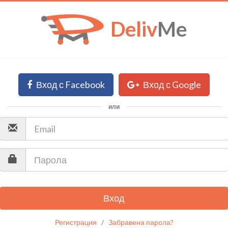
Deliv
Me
Вход с Facebook
Вход с Google
или
Вход
Регистрация
/
Забравена парола?