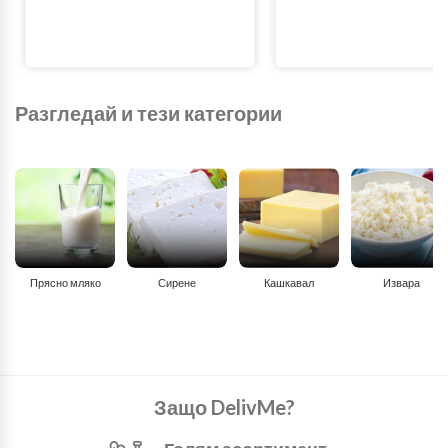
Разгледай и тези категории
Прясно мляко
Сирене
Кашкавал
Извара
Защо DelivMe?