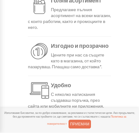
Голям асортимент
Предлагаме пълния
асортимент на всеки магазин,
с които работим, както и промоциите в
него.
Изгодно и прозрачно
Цените при нас са същите
като в магазина, от който
пазаруваш. Плащаш само доставка*.
Удобно
С няколко натискания
създаваш поръчка, през
сайта или мобилните ни приложения.
Използваме Бисквитки, за по-добро изживяване, за рекламни и статистически цели. Ако продължите,
без да променяте настройките си, ще смятаме, че се съгласявате с нашата
Политика за
Бързо
ПРИЕМАМ
поверителност
Можеш да избереш доставка