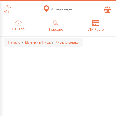
Избери адрес
Начало
Търсене
VIP Карта
Начало
Млечни и Яйца
Кисело мляко