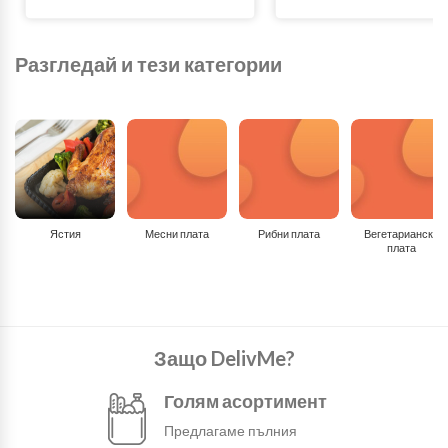
Разгледай и тези категории
Ястия
Месни плата
Рибни плата
Вегетариански
плата
Защо DelivMe?
Голям асортимент
Предлагаме пълния