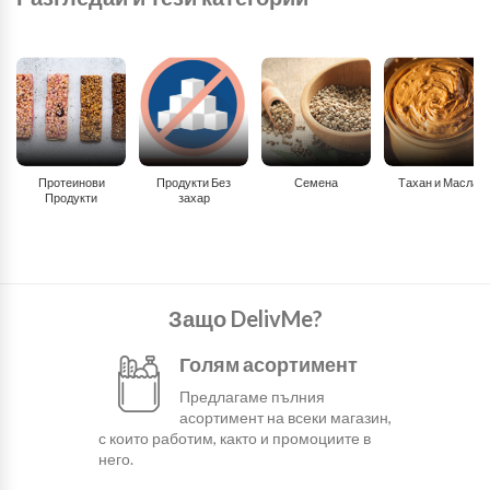
Протеинови
Продукти Без
Семена
Тахан и Масла
Продукти
захар
Защо DelivMe?
Голям асортимент
Предлагаме пълния
асортимент на всеки магазин,
с които работим, както и промоциите в
него.