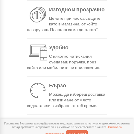
Изгодно и прозрачно
Цените при нас са същите
като в магазина, от който
пазаруваш. Плащаш само доставка*.
Удобно
С няколко натискания
създаваш поръчка, през
сайта или мобилните ни приложения.
Бързо
Можеш да избереш доставка
или взимане от място
веднага или в избрано от теб време.
Гарантирано
Използваме Бисквитки, за по-добро изживяване, за рекламни и статистически цели. Ако продължите,
без да променяте настройките си, ще смятаме, че се съгласявате с нашата
Политика за
Ако нещо не ти хареса в
поверителност