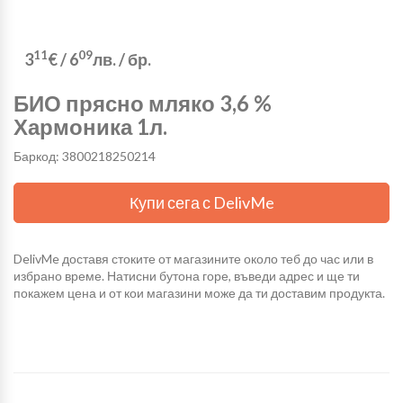
11
09
3
€
/
6
лв.
/ бр.
БИО прясно мляко 3,6 %
Хармоника 1л.
Баркод: 3800218250214
Купи сега с DelivMe
DelivMe доставя стоките от магазините около теб до час или в
избрано време. Натисни бутона горе, въведи адрес и ще ти
покажем цена и от кои магазини може да ти доставим продукта.