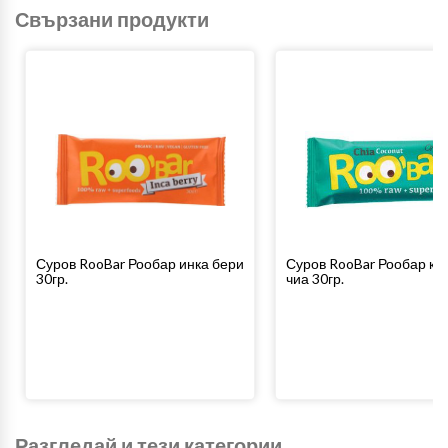
Свързани продукти
Суров RooBar Рообар инка бери
Суров RooBar Рообар кок
30гр.
чиа 30гр.
Разгледай и тези категории