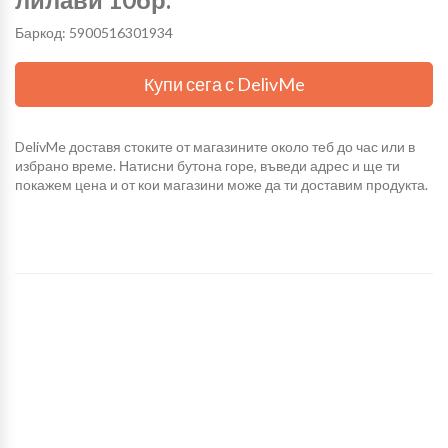
Баркод: 5900516301934
Купи сега с DelivMe
DelivMe доставя стоките от магазините около теб до час или в
избрано време. Натисни бутона горе, въведи адрес и ще ти
покажем цена и от кои магазини може да ти доставим продукта.