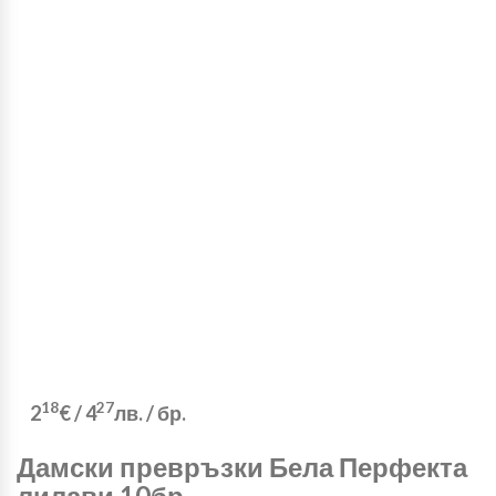
18
27
2
€
/
4
лв.
/ бр.
Дамски превръзки Бела Перфекта
лилави 10бр.