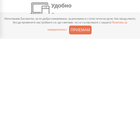
Удобно
С няколко натискания
Използваме Бисквитки, за по-добро изживяване, за рекламни и статистически цели. Ако продължите,
създаваш поръчка, през
без да променяте настройките си, ще смятаме, че се съгласявате с нашата
Политика за
сайта или мобилните ни приложения.
ПРИЕМАМ
поверителност
Бързо
Можеш да избереш доставка
или взимане от място
веднага или в избрано от теб време.
Гарантирано
Ако нещо не ти хареса в
поръчката, ще ти
възстановим не 150% от цената в
профила.
Лесно плащане
Можеш да платиш както в