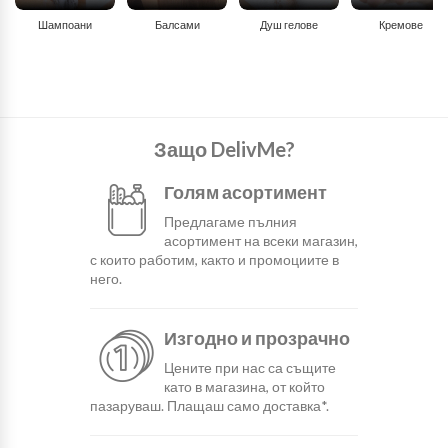
Шампоани
Балсами
Душ гелове
Кремове
Защо DelivMe?
Голям асортимент
Предлагаме пълния
асортимент на всеки магазин,
с които работим, както и промоциите в
него.
Изгодно и прозрачно
Цените при нас са същите
като в магазина, от който
пазаруваш. Плащаш само доставка*.