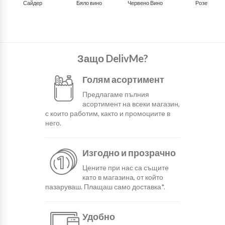
Сайдер
Бяло вино
Червено Вино
Розе
Защо DelivMe?
Голям асортимент
Предлагаме пълния
асортимент на всеки магазин,
с които работим, както и промоциите в
него.
Изгодно и прозрачно
Цените при нас са същите
като в магазина, от който
пазаруваш. Плащаш само доставка*.
Удобно