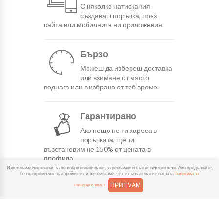
С няколко натискания
създаваш поръчка, през
сайта или мобилните ни приложения.
Бързо
Можеш да избереш доставка
или взимане от място
веднага или в избрано от теб време.
Гарантирано
Ако нещо не ти хареса в
поръчката, ще ти
възстановим не 150% от цената в
профила.
Използваме Бисквитки, за по-добро изживяване, за рекламни и статистически цели. Ако продължите,
без да променяте настройките си, ще смятаме, че се съгласявате с нашата
Политика за
ПРИЕМАМ
Лесно плащане
поверителност
Можеш да платиш както в
брой, така и електронно с