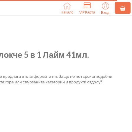
Начало
VIP Карта
Вход
локче 5 в 1 Лайм 41мл.
се предлага в платформата ни. Защо не потърсиш подобни
та горе или свързаните категории и продукти отдолу?