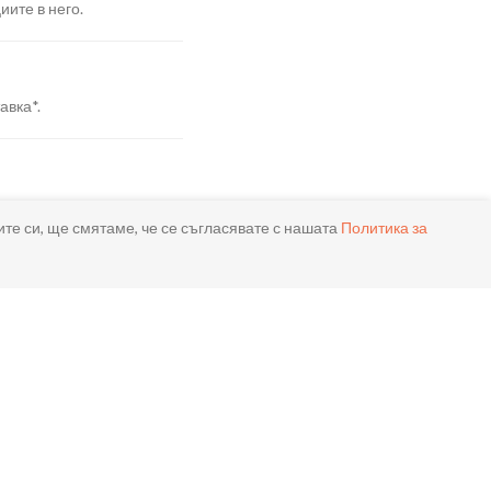
иите в него.
авка*.
я.
ите си, ще смятаме, че се съгласявате с нашата
Политика за
реме.
ла.