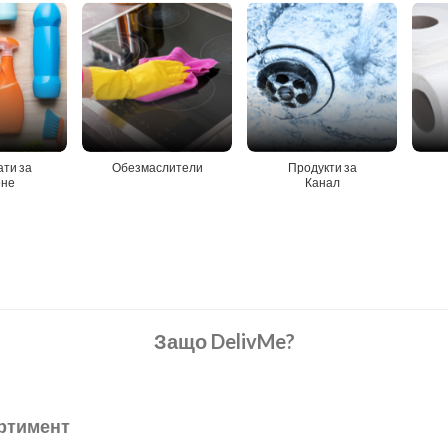
ти за
Обезмаслители
Продукти за
ене
Канал
Защо DelivMe?
ртимент