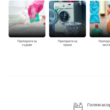
Препарати за
Препарати за
Препара
съдове
пране
чист
Голям асо