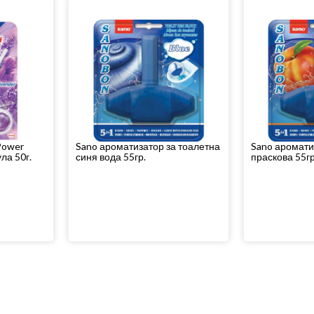
Power
Sano ароматизатор за тоалетна
Sano аромати
ла 50г.
синя вода 55гр.
праскова 55гр