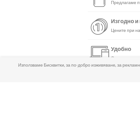
Предлагаме пъ
Изгодно и
Цените при на
Удобно
С няколко нат
Използваме Бисквитки, за по-добро изживяване, за рекламн
Бързо
Можеш да избе
Гарантир
Ако нещо не т
Лесно пл