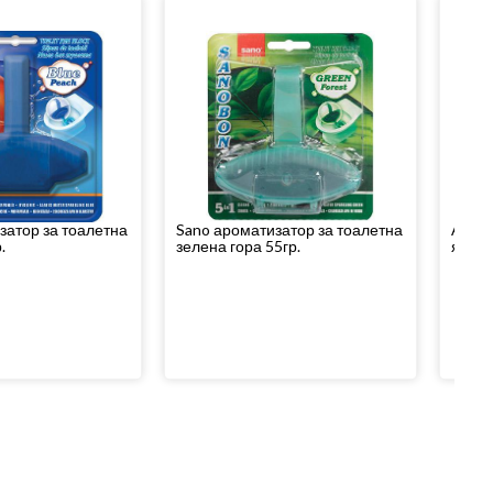
затор за тоалетна
Sano ароматизатор за тоалетна
Арома
.
зелена гора 55гр.
ябълк