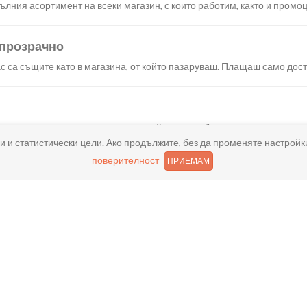
лния асортимент на всеки магазин, с които работим, както и промоц
 прозрачно
с са същите като в магазина, от който пазаруваш. Плащаш само дост
искания създаваш поръчка, през сайта или мобилните ни приложени
и и статистически цели. Ако продължите, без да променяте настройк
поверителност
ПРИЕМАМ
реш доставка или взимане от място веднага или в избрано от теб в
ано
и хареса в поръчката, ще ти възстановим не 150% от цената в профи
ащане