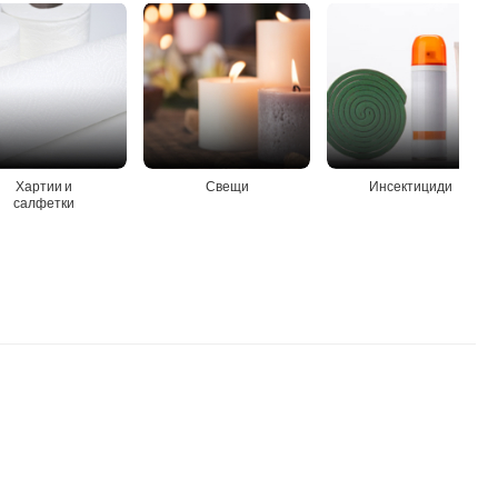
Хартии и
Свещи
Инсектициди
салфетки